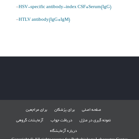
–
HSV-specific antibody-index CSF+Serum(IgG)
–
HTLV antibody(IgG+IgM)
صفحه اصلی
برای پزشکان
برای مراجعین
نمونه گیری در منزل
دریافت جواب
آزمایشات گروهی
درباره آزمایشگاه