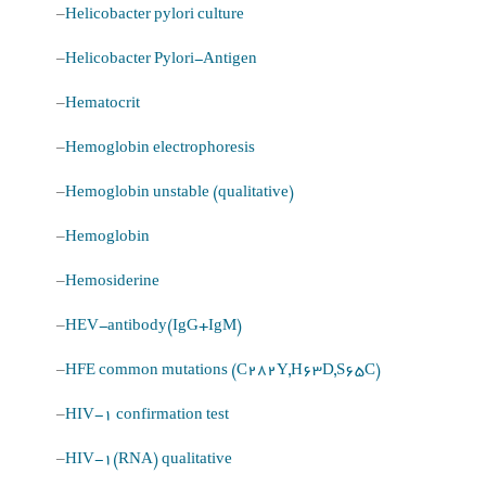
–
Helicobacter pylori culture
–
Helicobacter Pylori-Antigen
–
Hematocrit
–
Hemoglobin electrophoresis
–
Hemoglobin unstable (qualitative)
–
Hemoglobin
–
Hemosiderine
–
HEV-antibody(IgG+IgM)
–
HFE common mutations (C282Y,H63D,S65C)
–
HIV-1 confirmation test
–
HIV-1(RNA) qualitative