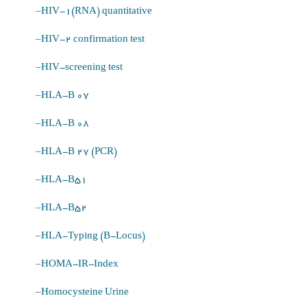
–
HIV-1(RNA) quantitative
–
HIV-2 confirmation test
–
HIV-screening test
–
HLA-B 07
–
HLA-B 08
–
HLA-B 27 (PCR)
–
HLA-B51
–
HLA-B52
–
HLA-Typing (B-Locus)
–
HOMA-IR-Index
–
Homocysteine Urine