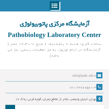
Ski
t
آزمایشگاه مرکزی پاتوبیولوژی
conten
Pathobiology Laboratory Center
ساعات کاری: شنبه تا پنجشنبه: 6 صبح تا 17:30 عصر (
آزمایشگاه در ایام نوروز، به جز تعطیلات رسمی، باز می
باشد)
info@path-lab.ir
021-22666561-3
تهران، خیابان ولیعصر، بالاتر از تقاطع چمران، کوچه قرنی، پلا ک 17
جست