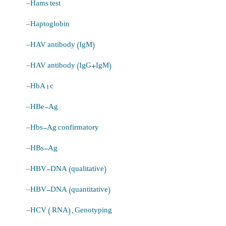
–
Hams test
–
Haptoglobin
–
HAV antibody (IgM)
–
HAV antibody (IgG+IgM)
–
HbA1c
–
HBe-Ag
–
Hbs-Ag confirmatory
–
HBs-Ag
–
HBV-DNA (qualitative)
–
HBV-DNA (quantitative)
–
HCV ( RNA) , Genotyping