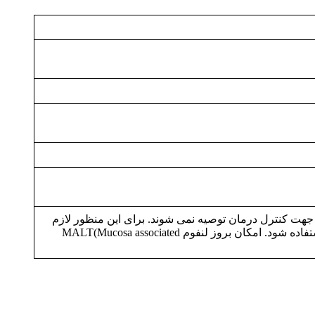
. انجام تستهای سرولوژیکی جهت کنترل درمان توصیه نمی شوند. برای این منظور لازم
است که از روشهای تشخیص مستقیم میکرواورگانیسم نظیر تست تنفسی، تشخیص آنتی زن در مدفوع و یا بیوپسی استفاده شود. امکان بروز لنفوم MALT(Mucosa associated