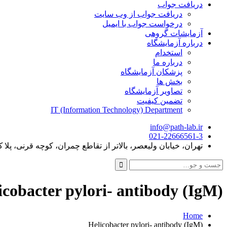
دریافت جواب
دریافت جواب از وب سایت
درخواست جواب با ایمیل
آزمایشات گروهی
درباره آزمایشگاه
استخدام
درباره ما
پزشکان آزمایشگاه
بخش ها
تصاویر آزمایشگاه
تضمین کیفیت
IT (Information Technology) Department
info@path-lab.ir
021-22666561-3
تهران، خیابان ولیعصر، بالاتر از تقاطع چمران، کوچه قرنی، پلا ک 
جست
و
جو
icobacter pylori- antibody (IgM)
برای:
Home
Helicobacter pylori- antibody (IgM)