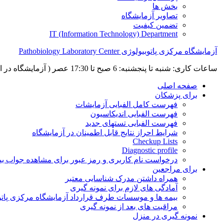
بخش ها
تصاویر آزمایشگاه
تضمین کیفیت
IT (Information Technology) Department
آزمایشگاه مرکزی پاتوبیولوژی Pathobiology Laboratory Center
ساعات کاری: شنبه تا پنجشنبه: 6 صبح تا 17:30 عصر ( آزمایشگاه در ایام نوروز، به جز تعطیلات رسمی، باز می باشد)
صفحه اصلی
برای پزشکان
فهرست کامل الفبایی آزمایشات
فهرست الفبایی اندیکاسیون
فهرست الفبایی تستهای جدید
شرایط احراز نتایج قابل اطمینان در آزمایشگاه
Checkup Lists
Diagnostic profile
درخواست نام کاربری و رمز عبور برای مشاهده جواب بی
برای مراجعین
همراه داشتن مدرک شناسایی معتبر
آمادگی های لازم برای نمونه گیری
بیمه ها و موسسات طرف قرارداد آزمایشگاه مرکزی پاتو
مراقبت های بعد از نمونه گیری
نمونه گیری در منزل