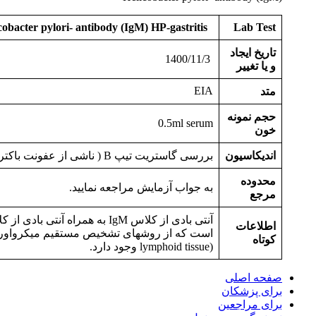
cobacter pylori- antibody (Ig
M
)
HP-gastritis
Lab Test
تاریخ ایجاد
1400/11/3
و یا تغییر
EIA
متد
حجم نمونه
0.5ml serum
خون
اندیکاسیون
بررسی گاستریت تیپ B ( ناشی از عفونت باکتریائی)زخم معده و زخم دوازدهه
محدوده
به جواب آزمایش مراجعه نمایید.
مرجع
اطلاعات
کوتاه
lymphoid tissue) وجود دارد.
صفحه اصلی
برای پزشکان
برای مراجعین