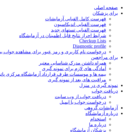
Skip
صفحه اصلی
to
برای پزشکان
content
فهرست کامل الفبایی آزمایشات
فهرست الفبایی اندیکاسیون
فهرست الفبایی تستهای جدید
شرایط احراز نتایج قابل اطمینان در آزمایشگاه
Checkup Lists
Diagnostic profile
درخواست نام کاربری و رمز عبور برای مشاهده جواب بی
برای مراجعین
همراه داشتن مدرک شناسایی معتبر
آمادگی های لازم برای نمونه گیری
بیمه ها و موسسات طرف قرارداد آزمایشگاه مرکزی پاتو
مراقبت های بعد از نمونه گیری
نمونه گیری در منزل
دریافت جواب
دریافت جواب از وب سایت
درخواست جواب با ایمیل
آزمایشات گروهی
درباره آزمایشگاه
استخدام
درباره ما
پزشکان آزمایشگاه