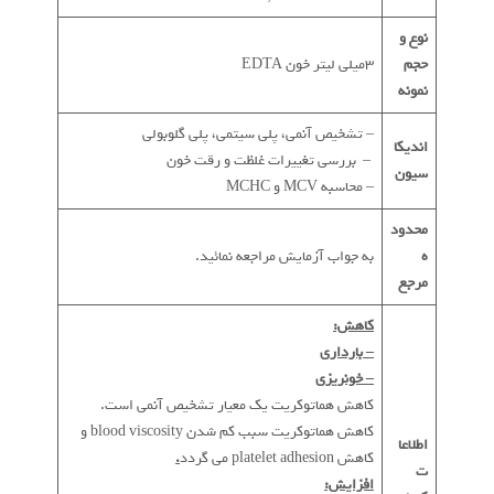
نوع و
حجم
3میلی لیتر خون EDTA
نمونه
– تشخیص آنمی، پلی سیتمی، پلی گلوبولی
اندیکا
– بررسی تغییرات غلظت و رقت خون
سیون
– محاسبه MCV و MCHC
محدود
ه
به جواب آزمایش مراجعه نمائید.
مرجع
کاهش:
– بارداری
– خونریزی
کاهش هماتوکریت یک معیار تشخیص آنمی است.
کاهش هماتوکریت سبب کم شدن blood viscosity و
اطلاعا
کاهش platelet adhesion می گردد
.
ت
افزایش: