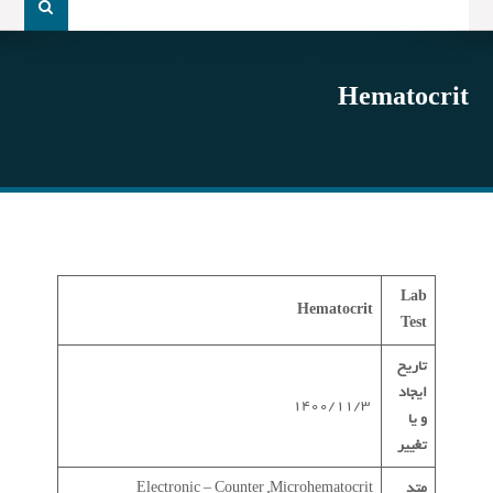
و
جو
برای:
Hematocrit
Lab
Hematocrit
Test
تاریخ
ایجاد
1400/11/3
و یا
تغییر
متد
Electronic – Counter ,Microhematocrit