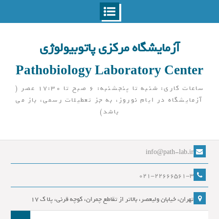
Ski
t
آزمایشگاه مرکزی پاتوبیولوژی
conten
Pathobiology Laboratory Center
ساعات کاری: شنبه تا پنجشنبه: 6 صبح تا 17:30 عصر (
آزمایشگاه در ایام نوروز، به جز تعطیلات رسمی، باز می
باشد)
info@path-lab.ir
021-22666561-3
تهران، خیابان ولیعصر، بالاتر از تقاطع چمران، کوچه قرنی، پلا ک 17
جست