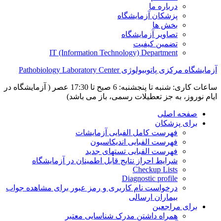
درباره ما
پزشکان آزمایشگاه
بخش ها
تصاویر آزمایشگاه
تضمین کیفیت
IT (Information Technology) Department
آزمایشگاه مرکزی پاتوبیولوژی Pathobiology Laboratory Center
ساعات کاری: شنبه تا پنجشنبه: 6 صبح تا 17:30 عصر ( آزمایشگاه در
ایام نوروز، به جز تعطیلات رسمی، باز می باشد)
صفحه اصلی
برای پزشکان
فهرست کامل الفبایی آزمایشات
فهرست الفبایی اندیکاسیون
فهرست الفبایی تستهای جدید
شرایط احراز نتایج قابل اطمینان در آزمایشگاه
Checkup Lists
Diagnostic profile
درخواست نام کاربری و رمز عبور برای مشاهده جواب
بیماران ارسالی
برای مراجعین
همراه داشتن مدرک شناسایی معتبر