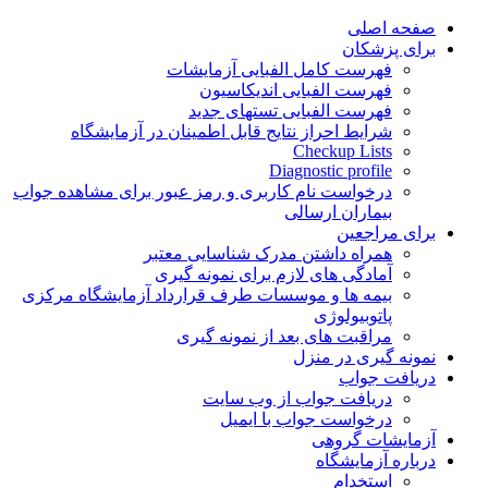
Skip
صفحه اصلی
to
برای پزشکان
content
فهرست کامل الفبایی آزمایشات
فهرست الفبایی اندیکاسیون
فهرست الفبایی تستهای جدید
شرایط احراز نتایج قابل اطمینان در آزمایشگاه
Checkup Lists
Diagnostic profile
درخواست نام کاربری و رمز عبور برای مشاهده جواب
بیماران ارسالی
برای مراجعین
همراه داشتن مدرک شناسایی معتبر
آمادگی های لازم برای نمونه گیری
بیمه ها و موسسات طرف قرارداد آزمایشگاه مرکزی
پاتوبیولوژی
مراقبت های بعد از نمونه گیری
نمونه گیری در منزل
دریافت جواب
دریافت جواب از وب سایت
درخواست جواب با ایمیل
آزمایشات گروهی
درباره آزمایشگاه
استخدام