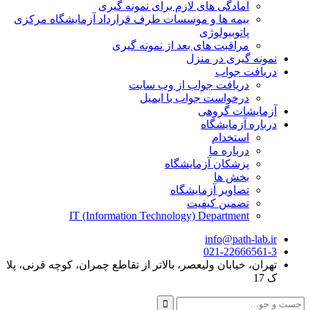
آمادگی های لازم برای نمونه گیری
بیمه ها و موسسات طرف قرارداد آزمایشگاه مرکزی
پاتوبیولوژی
مراقبت های بعد از نمونه گیری
نمونه گیری در منزل
دریافت جواب
دریافت جواب از وب سایت
درخواست جواب با ایمیل
آزمایشات گروهی
درباره آزمایشگاه
استخدام
درباره ما
پزشکان آزمایشگاه
بخش ها
تصاویر آزمایشگاه
تضمین کیفیت
IT (Information Technology) Department
info@path-lab.ir
021-22666561-3
تهران، خیابان ولیعصر، بالاتر از تقاطع چمران، کوچه قرنی، پلا
ک 17
جست