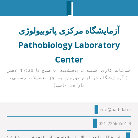
Ski
t
آزمایشگاه مرکزی پاتوبیولوژی
conten
Pathobiology Laboratory
Center
ساعات کاری: شنبه تا پنجشنبه: 6 صبح تا 17:30 عصر
( آزمایشگاه در ایام نوروز، به جز تعطیلات رسمی،
باز می باشد)
info@path-lab.ir
021-22666561-3
تهران، خیابان ولیعصر، بالاتر از تقاطع چمران، کوچه قرنی، پلا ک 17