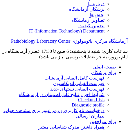
درباره ما
پزشکان آزمایشگاه
بخش ها
تصاویر آزمایشگاه
تضمین کیفیت
IT (Information Technology) Department
آزمایشگاه مرکزی پاتوبیولوژی Pathobiology Laboratory Center
ساعات کاری: شنبه تا پنجشنبه: 6 صبح تا 17:30 عصر ( آزمایشگاه در
ایام نوروز، به جز تعطیلات رسمی، باز می باشد)
صفحه اصلی
برای پزشکان
فهرست کامل الفبایی آزمایشات
فهرست الفبایی اندیکاسیون
فهرست الفبایی تستهای جدید
شرایط احراز نتایج قابل اطمینان در آزمایشگاه
Checkup Lists
Diagnostic profile
درخواست نام کاربری و رمز عبور برای مشاهده جواب
بیماران ارسالی
برای مراجعین
همراه داشتن مدرک شناسایی معتبر