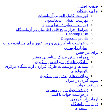
Skip
صفحه اصلی
to
برای پزشکان
content
فهرست کامل الفبایی آزمایشات
فهرست الفبایی اندیکاسیون
فهرست الفبایی تستهای جدید
شرایط احراز نتایج قابل اطمینان در آزمایشگاه
Checkup Lists
Diagnostic profile
درخواست نام کاربری و رمز عبور برای مشاهده جواب
بیماران ارسالی
برای مراجعین
همراه داشتن مدرک شناسایی معتبر
آمادگی های لازم برای نمونه گیری
بیمه ها و موسسات طرف قرارداد آزمایشگاه مرکزی
پاتوبیولوژی
مراقبت های بعد از نمونه گیری
نمونه گیری در منزل
دریافت جواب
دریافت جواب از وب سایت
درخواست جواب با ایمیل
آزمایشات گروهی
درباره آزمایشگاه
استخدام