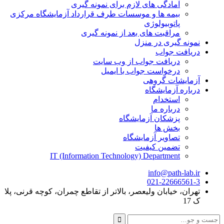
آمادگی های لازم برای نمونه گیری
بیمه ها و موسسات طرف قرارداد آزمایشگاه مرکزی
پاتوبیولوژی
مراقبت های بعد از نمونه گیری
نمونه گیری در منزل
دریافت جواب
دریافت جواب از وب سایت
درخواست جواب با ایمیل
آزمایشات گروهی
درباره آزمایشگاه
استخدام
درباره ما
پزشکان آزمایشگاه
بخش ها
تصاویر آزمایشگاه
تضمین کیفیت
IT (Information Technology) Department
info@path-lab.ir
021-22666561-3
تهران، خیابان ولیعصر، بالاتر از تقاطع چمران، کوچه قرنی، پلا
ک 17
جست