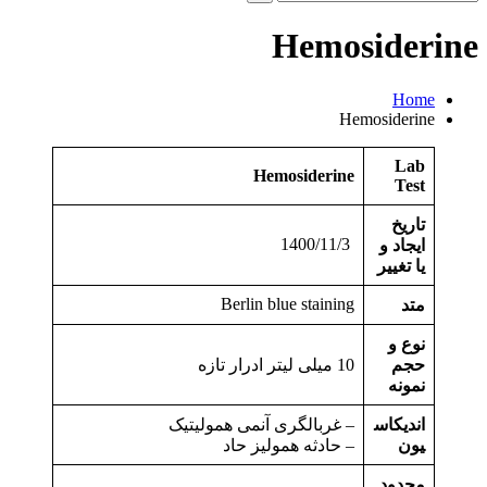
و
جو
Hemosiderine
برای:
Home
Hemosiderine
Lab
Hemosiderine
Test
تاریخ
1400/11/3
ایجاد و
یا تغییر
Berlin blue staining
متد
نوع و
حجم
10 میلی لیتر ادرار تازه
نمونه
اندیکاس
– غربالگری آنمی همولیتیک
یون
– حادثه همولیز حاد
محدود