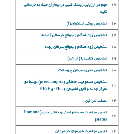
15
مهم در ارزیابی ریسک قلبی در بیماران مبتلا به نارسائی
کلیه
16
تشخیص پوکی استخوان(I)
17
تشخیص زود هنگام و بموقع نارسائی کلیه ها
18
تشخيص زود هنگام و بموقع سرطان روده
19
تشخيص کلاميديا ( تراخم)
20
تشخيص مدرن سرطان پروستات
تشخیص مسموميت حاملگی (preeclampsia) توسط دو
21
مارکر جديد و قابل اطمينان sFlt-1 و PIGF
22
تصلب شرائين
تعيين موقعيت سيستم ايمنی و دفاعی بدن ( Immune
23
status)
24
تعيين موقعيت هورمونها در مردان