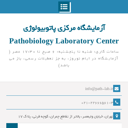
Ski
t
آزمایشگاه مرکزی پاتوبیولوژی
conten
Pathobiology Laboratory Center
ساعات کاری: شنبه تا پنجشنبه: 6 صبح تا 17:30 عصر (
آزمایشگاه در ایام نوروز، به جز تعطیلات رسمی، باز می
باشد)
info@path-lab.ir
021-22666561-3
تهران، خیابان ولیعصر، بالاتر از تقاطع چمران، کوچه قرنی، پلا ک 17
جست