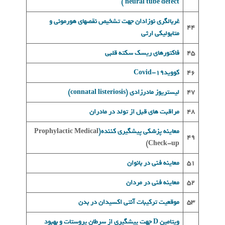
neural tube defect )
غربالگری نوزادان جهت تشخيص نقصهای هورمونی و
44
متابوليکی ارثی
45
فاکتورهای ریسک سکته قلبی
46
کوویدCovid-19
47
ليستريوز مادرزادی (connatal listeriosis)
48
مراقبت های قبل از تولد در مادران
معاینه پزشکی پیشگیری کننده
(
Prophylactic Medical
49
)
Check-up
51
معاينه فنی در بانوان
52
معاينه فنی در مردان
53
موقعيت ترکيبات آنتی اکسيدان در بدن
ویتامین D جهت پیشگیری از سرطان پروستات و بهبود