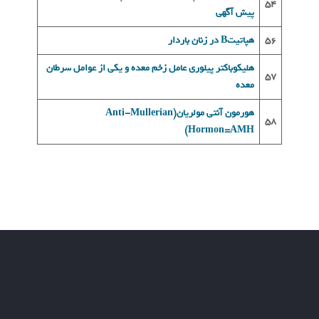
54
پیش آگهی
56
هپاتيتB در زنان باردار
هلیکوباکتر پیلوری عامل زخم معده و یکی از عوامل سرطان
57
معده
هورمون آنتی مولريان(Anti-Mullerian
58
Hormon=AMH)