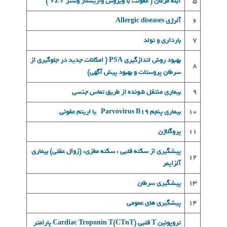
5
آبله مرغان ( عفونت با ویروس واریسلاز وستر VZV )
6
آلرژی Allergic diseases
7
بارداری و تولد
بهبود روش اندازگيری PSA ( امکانات جدید در جلوگیری از
8
سرطان پروستات و بهبود پیش آگهی)
9
بیماری منتقل شونده از طریق تماس جنسی
10
بيماری پنجم Parvovirus B19 یا اریتم عفونی
11
پروگلاژن
پیشگیری از سکته قلبی ، سکته مغزی، (زوال عقلی) بیماری
12
آلزایمر
13
پیشگیری سرطان
14
پیشگیری های عمومی
تروپونين T قلبی Cardiac Troponin T(CTnT) پارامتر