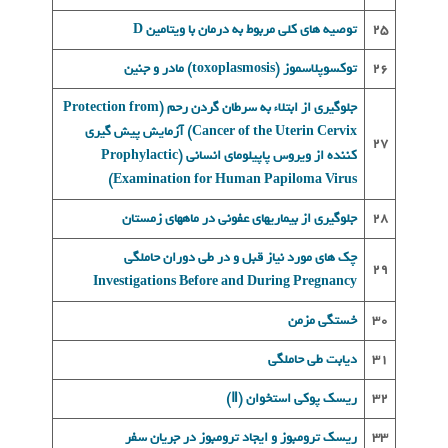
25
تو
صيه های کلی مربوط به درمان با ويتامين
D
26
توکسوپلاسموز (toxoplasmosis) مادر و جنين
جلوگیری از ابتلاء به سرطان گردن رحم (Protection from
Cancer of the Uterin Cervix)
آزمايش پيش گيری
27
کننده از ويروس پاپيلومای انسانی (Prophylactic
Examination for Human Papiloma Virus)
28
جلوگيری از بيماريهای عفونی در ماههای زمستان
چک های مورد نياز قبل و در طی دوران حاملگی
29
Investigations Before and During Pregnanc
y
30
خستگی مزمن
31
ديابت طی حاملگی
32
ريسک پوکی استخوان (Ⅱ)
33
ريسک ترومبوز و ايجاد ترومبوز در جريان سفر