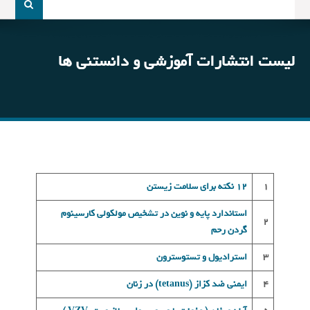
و
جو
برای:
لیست انتشارات آموزشی و دانستنی ها
1
12 نکته برای سلامت زيستن
استاندارد پايه و نوين در تشخيص مولکولی کارسينوم
2
گردن رحم
3
استراديول و تستوسترون
4
ايمنی ضد کزاز (tetanus) در زنان