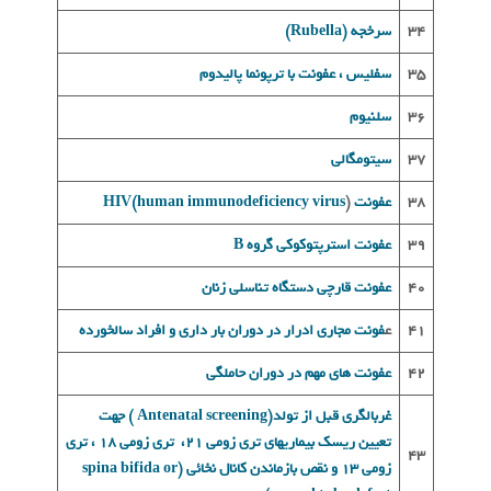
34
سرخجه (Rubella)
35
سفلیس ، عفونت با ترپونما پالیدوم
36
سلنيوم
37
سيتومگالی
38
عفونت HIV(human immunodeficiency virus
)
39
عفونت استرپتوکوکی گروه B
40
عفونت قارچی دستگاه تناسلی زنان
41
ع
فونت مجاری ادرار در دوران بار داری و افراد سالخورده
42
عفونت های مهم در دوران حاملگی
غربالگری قبل از تولد(Antenatal screening ) جهت
تعیین ریسک بیماریهای تری زومی 21، تری زومی 18 ، تری
43
زومی 13 و نقص بازماندن کانال نخائی (spina bifida or