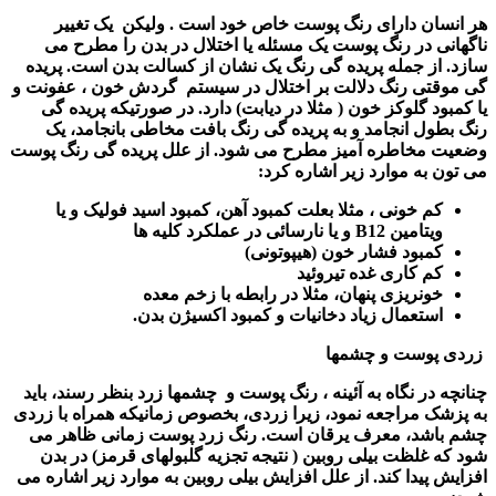
هر انسان دارای رنگ پوست خاص خود است . ولیکن
یک تغییر
ناگهانی در رنگ پوست یک مسئله یا اختلال در بدن را مطرح می
سازد. از جمله پریده گی رنگ یک نشان از کسالت بدن است. پریده
گی موقتی رنگ دلالت بر اختلال در سیستم
گردش خون ، عفونت و
یا کمبود گلوکز خون ( مثلا در دیابت) دارد. در صورتیکه پریده گی
رنگ بطول انجامد و به پریده گی رنگ بافت مخاطی بانجامد، یک
وضعیت مخاطره آمیز مطرح می شود. از علل پریده گی رنگ پوست
می تون به موارد زیر اشاره کرد
:
کم خونی ، مثلا بعلت کمبود آهن، کمبود اسید فولیک و یا
ویتامین
B12
و یا نارسائی در عملکرد کلیه ها
کمبود فشار خون (هیپوتونی)
کم کاری غده تیروئید
خونریزی پنهان، مثلا در رابطه با زخم معده
استعمال زیاد دخانیات و کمبود اکسیژن بدن
.
زردی پوست و چشمها
چنانچه در نگاه به آئینه ، رنگ پوست و
چشمها زرد بنظر رسند، باید
به پزشک مراجعه نمود، زیرا زردی، بخصوص زمانیکه همراه با زردی
چشم باشد، معرف یرقان است. رنگ زرد پوست زمانی ظاهر می
شود که غلظت بیلی روبین ( نتیجه تجزیه گلبولهای قرمز) در بدن
افزایش پیدا کند. از علل افزایش بیلی روبین به موارد زیر اشاره می