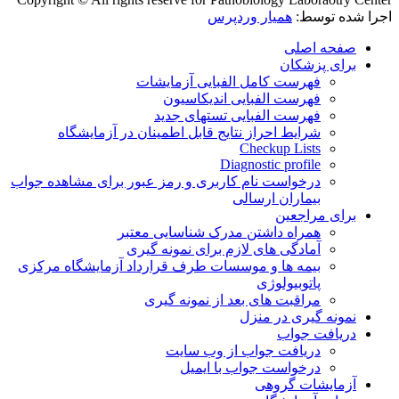
اجرا شده توسط:
همیار وردپرس
صفحه اصلی
برای پزشکان
فهرست کامل الفبایی آزمایشات
فهرست الفبایی اندیکاسیون
فهرست الفبایی تستهای جدید
شرایط احراز نتایج قابل اطمینان در آزمایشگاه
Checkup Lists
Diagnostic profile
درخواست نام کاربری و رمز عبور برای مشاهده جواب
بیماران ارسالی
برای مراجعین
همراه داشتن مدرک شناسایی معتبر
آمادگی های لازم برای نمونه گیری
بیمه ها و موسسات طرف قرارداد آزمایشگاه مرکزی
پاتوبیولوژی
مراقبت های بعد از نمونه گیری
نمونه گیری در منزل
دریافت جواب
دریافت جواب از وب سایت
درخواست جواب با ایمیل
آزمایشات گروهی