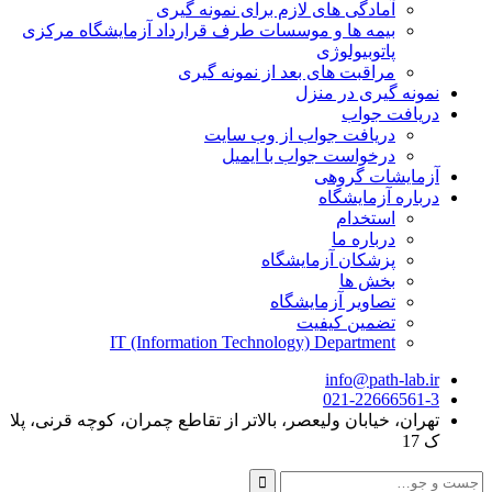
آمادگی های لازم برای نمونه گیری
بیمه ها و موسسات طرف قرارداد آزمایشگاه مرکزی
پاتوبیولوژی
مراقبت های بعد از نمونه گیری
نمونه گیری در منزل
دریافت جواب
دریافت جواب از وب سایت
درخواست جواب با ایمیل
آزمایشات گروهی
درباره آزمایشگاه
استخدام
درباره ما
پزشکان آزمایشگاه
بخش ها
تصاویر آزمایشگاه
تضمین کیفیت
IT (Information Technology) Department
info@path-lab.ir
021-22666561-3
تهران، خیابان ولیعصر، بالاتر از تقاطع چمران، کوچه قرنی، پلا
ک 17
جست