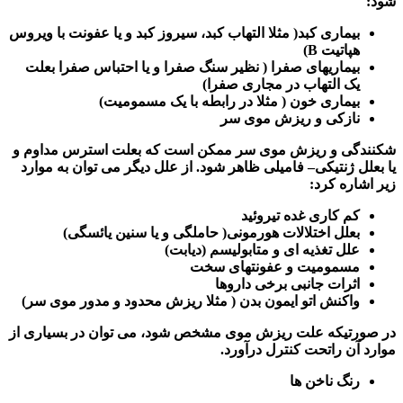
شود
:
بیماری کبد( مثلا التهاب کبد، سیروز کبد و یا عفونت با ویروس
هپاتیت
B
)
بیماریهای صفرا ( نظیر سنگ صفرا و یا احتباس صفرا بعلت
یک التهاب در مجاری صفرا)
بیماری خون ( مثلا در رابطه با یک مسمومیت)
نازکی و ریزش موی سر
شکنندگی و ریزش موی سر ممکن است که بعلت استرس مداوم و
یا بعلل ژنتیکی
–
فامیلی ظاهر شود. از علل دیگر می توان به موارد
زیر اشاره کرد
:
کم کاری غده تیروئید
بعلل اختلالات هورمونی( حاملگی و یا سنین یائسگی)
علل تغذیه ای و متابولیسم (دیابت)
مسمومیت و عفونتهای سخت
اثرات جانبی برخی داروها
واکنش اتو ایمون بدن ( مثلا ریزش محدود و مدور موی سر)
در صورتیکه علت ریزش موی مشخص شود، می توان در بسیاری از
موارد آن راتحت کنترل درآورد
.
رنگ ناخن ها