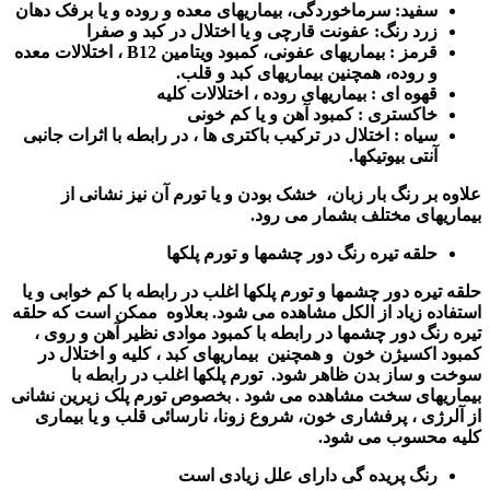
سفید: سرماخوردگی، بیماریهای معده و روده و یا برفک دهان
زرد رنگ: عفونت قارچی و یا اختلال در کبد و صفرا
قرمز : بیماریهای عفونی، کمبود ویتامین
B12
، اختلالات معده
و روده، همچنین بیماریهای کبد و قلب
.
قهوه ای : بیماریهای روده ، اختلالات کلیه
خاکستری : کمبود آهن و یا کم خونی
سیاه : اختلال در ترکیب باکتری ها ، در رابطه با اثرات جانبی
آنتی بیوتیکها
.
علاوه بر رنگ بار زبان،
خشک بودن و یا تورم آن نیز نشانی از
بیماریهای مختلف بشمار می رود
.
حلقه تیره رنگ دور چشمها و تورم پلکها
حلقه تیره دور چشمها و تورم پلکها اغلب در رابطه با کم خوابی و یا
استفاده زیاد از الکل مشاهده می شود. بعلاوه
ممکن است که حلقه
تیره رنگ دور چشمها در رابطه با کمبود موادی نظیر آهن و روی ،
کمبود اکسیژن خون
و همچنین
بیماریهای کبد ، کلیه و اختلال در
سوخت و ساز بدن ظاهر شود.
تورم پلکها اغلب در رابطه با
بیماریهای سخت مشاهده می شود . بخصوص تورم پلک زیرین نشانی
از آلرژی ، پرفشاری خون، شروع زونا، نارسائی قلب و یا بیماری
کلیه محسوب می شود
.
رنگ پریده گی دارای علل زیادی است