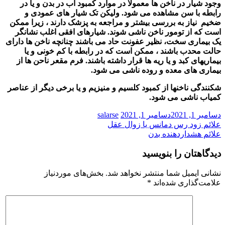
وجود شیار در ناخن ها معمولا در موارد کمبود آب در بدن و یا در
رابطه با سن مشاهده می شود. ولیکن تک شیار های عمودی و
ضخیم
نیاز به بررسی بیشتر و مراجعه به پزشک دارند ، زیرا ممکن
است که از تومور ناخن ناشی شوند
.
شیارهای افقی اغلب نشانگر
یک بیماری سخت، نظیر عفونت حاد می باشند چنانچه ناخن ها دارای
حالت محدب باشند ، ممکن است که در رابطه با کم خونی و یا
بیماریهای کبد و یا ریه ها قرار داشته باشند. فرم مقعر ناحن ها از
بیماری های معده و روده ناشی می شود
.
شکنندگی ناخنها از کمبود کلسیم و منیزیم و یا برخی دیگر از عناصر
کمیاب ناشی می شود
.
دسامبر 1, 2021
دسامبر 1, 2021
salarse
راهبری
علائم زود رس دمانس یا زوال عقل
علائم هشداردهنده بدن
نوشته
دیدگاهتان را بنویسید
نشانی ایمیل شما منتشر نخواهد شد.
بخش‌های موردنیاز
علامت‌گذاری شده‌اند
*