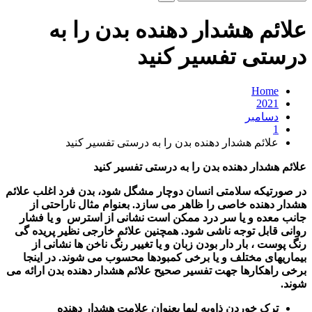
و
جو
علائم هشدار دهنده بدن را به
برای:
درستی تفسیر کنید
Home
2021
دسامبر
1
علائم هشدار دهنده بدن را به درستی تفسیر کنید
علائم هشدار دهنده بدن را به درستی تفسیر کنید
در صورتیکه سلامتی انسان دوچار مشگل شود، بدن فرد اغلب علائم
هشدار دهنده خاصی را ظاهر می سازد. بعنوام مثال ناراحتی از
جانب معده و یا سر درد ممکن است نشانی از استرس
و یا فشار
روانی قابل توجه ناشی شود. همچنین علائم خارجی نظیر پریده گی
رنگ پوست ، بار دار بودن زبان و یا تغییر رنگ ناخن ها نشانی از
بیماریهای مختلف و یا برخی کمبودها محسوب می شوند. در اینجا
برخی راهکارها جهت تفسیر صحیح علائم هشدار دهنده بدن ارائه می
شوند
.
ترک خوردن ذاویه لبها بعنوان علامت هشدار دهنده