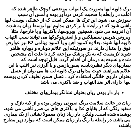
ترک ذاویه لبها بصورت یک التهاب موضعی کوچک ظاهر شده که
اغلب در رابطه با صحبت کردن دردآور بوده و لمس آن سبب
سوزش می شود. این ترک ها
ممکن است که از خشکی پوست لبها
ناشی شود که در رابطه با تر کردن مداوم لبها توسط زبان به شدت
آن افزوده می شود. همچنین
ویروسها، باکتریها و یا قارجها، مثلا
ویروس هرپس سیمپلکس و یا استرپتوکوکها می توانند سبب التهاب
ذاویه لبها شوند. بعلاوه کمبود آهن و یا کمبود ویتامی
B2
نیز عوارض
فوق را بدنبال دارند. در صورتیکه این علائم دوباره و دوباره ظاهر
شوند لازمست که به یک پزشک مراجعه کرد تا علت آن مشخص
شده و نسبت به درمان آن اقدام گردد. قابل توجه است که
بیماریهای دیگر نظیردیابت، پسوریازیس و یا آلرژی نیز اغلب با این
علائم همراهند. جهت مداوای ترک ذاویه لب ها می توان از عسل
بعنوان داروی خانگی استفاده کرد . عسل ضمن لطیف کردن پوست
لبها
دارای اثر ضد التهاب و ضد باکتری می باشد
بار دار بودن زبان بعنوان نشانگر بیماریهای مختلف
زبان در حالت سلامت برنگ صورتی روشن بوده و از لایه نازک و
سفید رنگی که از بقایای غذا و
باکتری های بی ضرر ناشی می شود،
پوشیده شده است. ولیکن
بار زیاد زبان معمولا نشانی از یک بیماری
می باشد. در رابطه با رنگ بار زبان ممکن است که موارد زیر مطرح
باشند
: