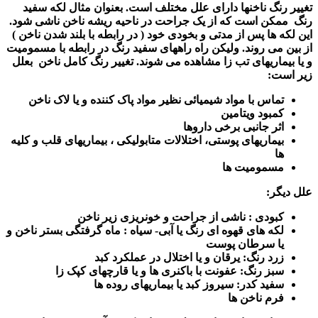
تغییر رنگ ناخنها دارای علل مختلف است. بعنوان مثال لکه سفید
رنگ
ممکن است که از یک جراحت در ناحیه ریشه ناخن ناشی شود.
این لکه ها پس از مدتی و بخودی خود ( در رابطه با بلند شدن ناخن )
از بین می روند. ولیکن راه راههای سفید رنگ در رابطه با مسمومیت
و یا بیماریهای تب زا مشاهده می شوند. تغییر رنگ کامل ناخن
بعلل
زیر است
:
تماس با مواد شیمیائی نظیر مواد پاک کننده و یا لاک ناخن
کمبود ویتامین
اثر جانبی برخی داروها
بیماریهای پوستی، اختلالات متابولیکی ، بیماریهای قلب و کلیه
ها
مسمومیت ها
علل دیگر
:
کبودی : ناشی از جراحت و خونریزی زیر ناخن
لکه های قهوه ای رنگ یا آبی- سیاه : ماه گرفتگی بستر ناخن و
یا سرطان پوست
زرد رنگ: یرقان و یا اختلال در عملکرد کبد
سبز رنگ: عفونت با باکنری ها و یا قارچهای کپک زا
سفید کدر: سیروز کبد یا بیماریهای روده ها
فرم ناخن ها