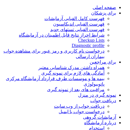
Skip
صفحه اصلی
to
برای پزشکان
content
فهرست کامل الفبایی آزمایشات
فهرست الفبایی اندیکاسیون
فهرست الفبایی تستهای جدید
شرایط احراز نتایج قابل اطمینان در آزمایشگاه
Checkup Lists
Diagnostic profile
درخواست نام کاربری و رمز عبور برای مشاهده جواب
بیماران ارسالی
برای مراجعین
همراه داشتن مدرک شناسایی معتبر
آمادگی های لازم برای نمونه گیری
بیمه ها و موسسات طرف قرارداد آزمایشگاه مرکزی
پاتوبیولوژی
مراقبت های بعد از نمونه گیری
نمونه گیری در منزل
دریافت جواب
دریافت جواب از وب سایت
درخواست جواب با ایمیل
آزمایشات گروهی
درباره آزمایشگاه
استخدام