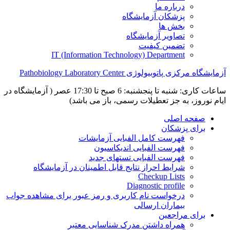
درباره ما
پزشکان آزمایشگاه
بخش ها
تصاویر آزمایشگاه
تضمین کیفیت
IT (Information Technology) Department
آزمایشگاه مرکزی پاتوبیولوژی Pathobiology Laboratory Center
ساعات کاری: شنبه تا پنجشنبه: 6 صبح تا 17:30 عصر ( آزمایشگاه در
ایام نوروز، به جز تعطیلات رسمی، باز می باشد)
صفحه اصلی
برای پزشکان
فهرست کامل الفبایی آزمایشات
فهرست الفبایی اندیکاسیون
فهرست الفبایی تستهای جدید
شرایط احراز نتایج قابل اطمینان در آزمایشگاه
Checkup Lists
Diagnostic profile
درخواست نام کاربری و رمز عبور برای مشاهده جواب
بیماران ارسالی
برای مراجعین
همراه داشتن مدرک شناسایی معتبر