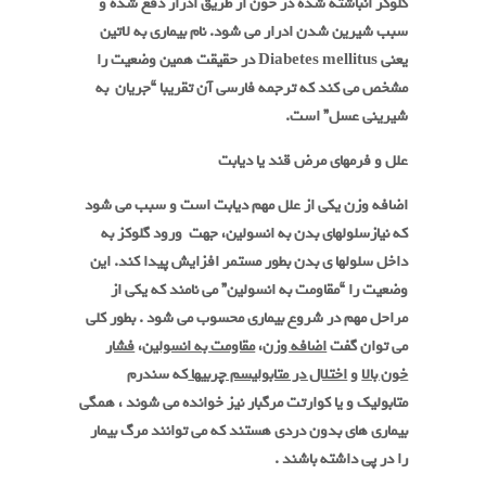
گلوکز انباشته شده در خون از طریق ادرار دفع شده و
سبب شیرین شدن ادرار می شود. نام بیماری به لاتین
یعنی
Diabetes mellitus
در حقیقت همین وضعیت را
مشخص می کند که ترجمه فارسی آن تقریبا
“
جریان
به
شیرینی عسل
”
است.
علل و فرمهای مرض قند یا دیابت
اضافه وزن یکی از علل مهم دیابت است و سبب می شود
که نیازسلولهای بدن به انسولین، جهت ورود گلوکز به
داخل سلولها ی بدن بطور مستمر افزایش پیدا کند. این
وضعیت را
“
مقاومت به انسولین
”
می نامند که یکی از
مراحل مهم در شروع بیماری محسوب می شود . بطور کلی
می توان گفت
اضافه وزن
،
مقاومت به انسولین
،
فشار
خون بالا
و
اختلال در متابولیسم چربیها
که سندرم
متابولیک و یا کوارتت مرگبار نیز خوانده می شوند ، همگی
بیماری های بدون دردی هستند که می توانند مرگ بیمار
را در پی داشته باشند .