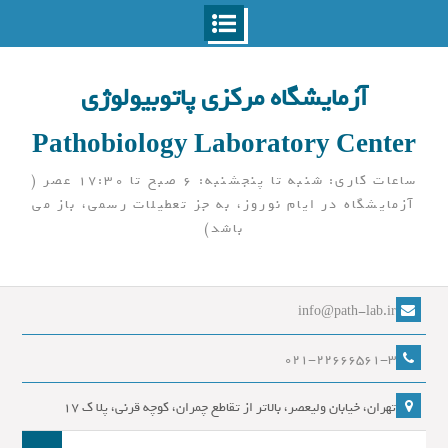
Ski
t
آزمایشگاه مرکزی پاتوبیولوژی
conten
Pathobiology Laboratory Center
ساعات کاری: شنبه تا پنجشنبه: 6 صبح تا 17:30 عصر (
آزمایشگاه در ایام نوروز، به جز تعطیلات رسمی، باز می
باشد)
info@path-lab.ir
021-22666561-3
تهران، خیابان ولیعصر، بالاتر از تقاطع چمران، کوچه قرنی، پلا ک 17
جست