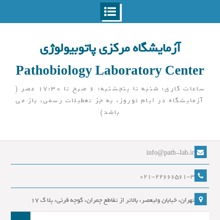
Ski
t
آزمایشگاه مرکزی پاتوبیولوژی
conten
Pathobiology Laboratory Center
ساعات کاری: شنبه تا پنجشنبه: 6 صبح تا 17:30 عصر (
آزمایشگاه در ایام نوروز، به جز تعطیلات رسمی، باز می
باشد)
info@path-lab.ir
021-22666561-3
تهران، خیابان ولیعصر، بالاتر از تقاطع چمران، کوچه قرنی، پلا ک 17
جست