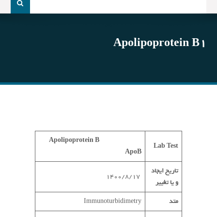
و
جو
برای:
Apolipoprotein B1
Apolipoprotein B
Lab Test
ApoB
تاریخ ایجاد
1400/8/17
و یا تغییر
متد
Immunoturbidimetry