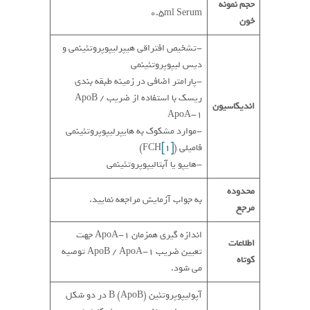
حجم نمونه
0.5ml Serum
خون
-تشخیص افتراقی هیپرلیپوپروتئینمی و
دیس لیپوپروتئینمی
-پارامتر اضافی در زمینه طبقه بندی
ریسک با استفاده از ضریب ApoB /
اندیکاسیون
ApoA-1
-موارد مشکوک به هایپرلیپوپروتئینمی
فامیلی (FCH
[1]
)
-هایپو یا آبتالیپوپروتئینمی
محدوده
به جواب آزمایش مراجعه نمایید.
مرجع
اندازه گیری همزمان ApoA-1 جهت
اطلاعات
تعیین ضریب ApoB / ApoA-1 توصیه
کوتاه
می شود.
آپولیپوپروتئین B (ApoB) در دو شکل