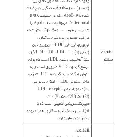
وجود دارد ، نخست محصول کامل ژن
ApoB-100 (100٪) و دیگری نوع کوتاه
شده ApoB-48 ، که در حقیقت 48% از
N-terminal مربوط به ApoB-100 را
شامل می شود. ApoB-100 سنتز شده
در کبد مهمترین پروتئین ساختاری
لیپوپروتئین غیر HDL – لیپوپروتئین
اطلاعات
(یعنی VLDL ، IDL، LDL ، Lp (a)) و
بیشتر
تنها آپولیپوپروتئین LDL است که برای
ترشح کبدی VLDL ضروری است و به
عنوان لیگاند برای گیرنده LDL ، تجزیه
داخل سلولی LDL را امکان پذیر می
سازد. موتاسیون LDL-receptor
(R3500Q,R3531Q) علت
هیپرکلسترینمی فامیلی است که با
افزایش ریسک آترواسکلروز همراه بوده
و نیاز به درمان دارد .
افزایش: