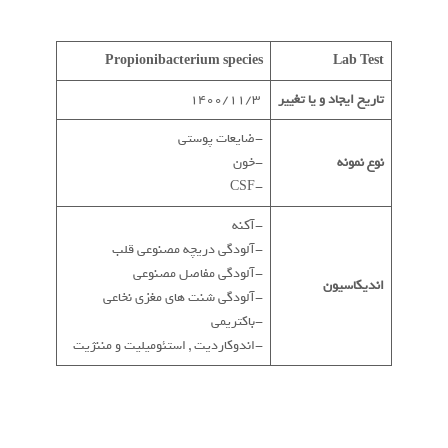
P
r
opionibacterium
species
Lab Test
تاریخ ایجاد و یا تغییر
1400/11/3
-ضایعات پوستی
نوع نمونه
-خون
-CSF
-آکنه
-آلودگی دریچه مصنوعی قلب
-آلودگی مفاصل مصنوعی
اندیکاسیون
-آلودگی شنت های مغزی نخاعی
-باکتریمی
-اندوکاردیت , استئومیلیت و مننژیت