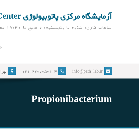
Ski
t
آزمایشگاه مرکزی پاتوبیولوژی Pathobiology Laboratory Center
conten
ساعات کاری: شنبه تا پنجشنبه: 6 صبح تا 17:30 عصر ( آزمایشگاه در ایام نوروز، به جز تعطیلات رسمی، باز می باشد)
ص
info@path-lab.ir
021-22666561-3
تهران
Propionibacterium