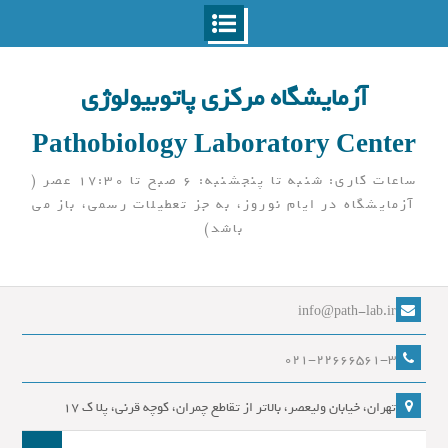
Ski
t
آزمایشگاه مرکزی پاتوبیولوژی
conten
Pathobiology Laboratory Center
ساعات کاری: شنبه تا پنجشنبه: 6 صبح تا 17:30 عصر (
آزمایشگاه در ایام نوروز، به جز تعطیلات رسمی، باز می
باشد)
info@path-lab.ir
021-22666561-3
تهران، خیابان ولیعصر، بالاتر از تقاطع چمران، کوچه قرنی، پلا ک 17
جست