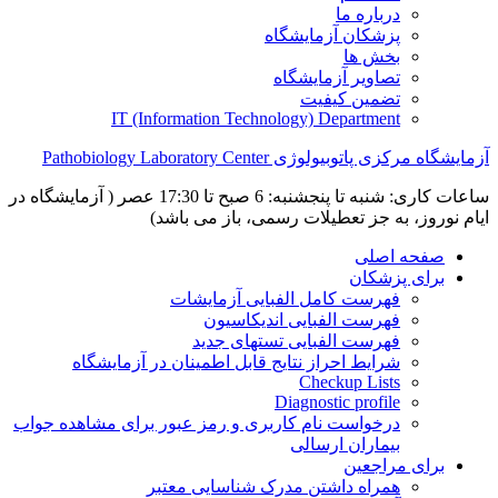
درباره ما
پزشکان آزمایشگاه
بخش ها
تصاویر آزمایشگاه
تضمین کیفیت
IT (Information Technology) Department
آزمایشگاه مرکزی پاتوبیولوژی Pathobiology Laboratory Center
ساعات کاری: شنبه تا پنجشنبه: 6 صبح تا 17:30 عصر ( آزمایشگاه در
ایام نوروز، به جز تعطیلات رسمی، باز می باشد)
صفحه اصلی
برای پزشکان
فهرست کامل الفبایی آزمایشات
فهرست الفبایی اندیکاسیون
فهرست الفبایی تستهای جدید
شرایط احراز نتایج قابل اطمینان در آزمایشگاه
Checkup Lists
Diagnostic profile
درخواست نام کاربری و رمز عبور برای مشاهده جواب
بیماران ارسالی
برای مراجعین
همراه داشتن مدرک شناسایی معتبر