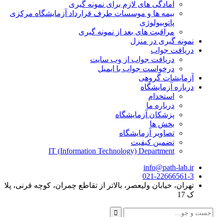
آمادگی های لازم برای نمونه گیری
بیمه ها و موسسات طرف قرارداد آزمایشگاه مرکزی
پاتوبیولوژی
مراقبت های بعد از نمونه گیری
نمونه گیری در منزل
دریافت جواب
دریافت جواب از وب سایت
درخواست جواب با ایمیل
آزمایشات گروهی
درباره آزمایشگاه
استخدام
درباره ما
پزشکان آزمایشگاه
بخش ها
تصاویر آزمایشگاه
تضمین کیفیت
IT (Information Technology) Department
info@path-lab.ir
021-22666561-3
تهران، خیابان ولیعصر، بالاتر از تقاطع چمران، کوچه قرنی، پلا
ک 17
جست