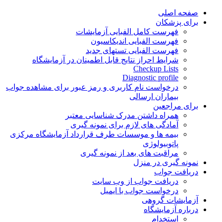
Skip
صفحه اصلی
to
برای پزشکان
content
فهرست کامل الفبایی آزمایشات
فهرست الفبایی اندیکاسیون
فهرست الفبایی تستهای جدید
شرایط احراز نتایج قابل اطمینان در آزمایشگاه
Checkup Lists
Diagnostic profile
درخواست نام کاربری و رمز عبور برای مشاهده جواب
بیماران ارسالی
برای مراجعین
همراه داشتن مدرک شناسایی معتبر
آمادگی های لازم برای نمونه گیری
بیمه ها و موسسات طرف قرارداد آزمایشگاه مرکزی
پاتوبیولوژی
مراقبت های بعد از نمونه گیری
نمونه گیری در منزل
دریافت جواب
دریافت جواب از وب سایت
درخواست جواب با ایمیل
آزمایشات گروهی
درباره آزمایشگاه
استخدام