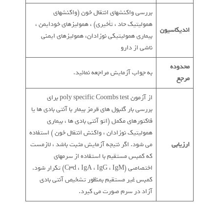
بررسی واکنشهای انتقال خون (واکنشهای
همولیتیک حاد ، تأخیری) ، همولیزهای خودایمن ،
اندیکاسیون
بیماری همولیتیکی نوزادان، همولیزهای ایمنی
ناشی از دارو
محدوده
به جواب آزمایش مراجعه نمائید.
مرجع
از آزمون poly specific Coombs test برای
بررسی بار گلبول های قرمز بیمار با آنتی بادی ها یا
فاکتورهای مکمل (اتو آنتی بادی ها ، بیماری
همولیتیک نوزادان ، واکنش انتقال خون ) استفاده
ارزیابی
می شود. اگر نتیجه آزمایش مثبت باشد ، لازمست
که کمبس مستقیم با استفاده از سرمهای
اختصاصی (C3d ، IgA ، IgG ، IgM) تکرار شود.
کمبس غیر مستقیم بمنظور تشخیص آنتی بادی
آزاد در سرم صورت می کیرد.