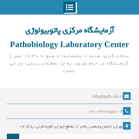
Ski
t
آزمایشگاه مرکزی پاتوبیولوژی
conten
Pathobiology Laboratory Center
ساعات کاری: شنبه تا پنجشنبه: 6 صبح تا 17:30 عصر (
آزمایشگاه در ایام نوروز، به جز تعطیلات رسمی، باز می
باشد)
info@path-lab.ir
021-22666561-3
تهران، خیابان ولیعصر، بالاتر از تقاطع چمران، کوچه قرنی، پلا ک 17
جست