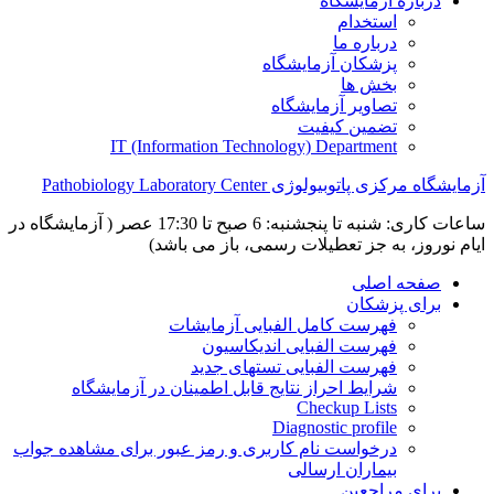
درباره آزمایشگاه
استخدام
درباره ما
پزشکان آزمایشگاه
بخش ها
تصاویر آزمایشگاه
تضمین کیفیت
IT (Information Technology) Department
آزمایشگاه مرکزی پاتوبیولوژی Pathobiology Laboratory Center
ساعات کاری: شنبه تا پنجشنبه: 6 صبح تا 17:30 عصر ( آزمایشگاه در
ایام نوروز، به جز تعطیلات رسمی، باز می باشد)
صفحه اصلی
برای پزشکان
فهرست کامل الفبایی آزمایشات
فهرست الفبایی اندیکاسیون
فهرست الفبایی تستهای جدید
شرایط احراز نتایج قابل اطمینان در آزمایشگاه
Checkup Lists
Diagnostic profile
درخواست نام کاربری و رمز عبور برای مشاهده جواب
بیماران ارسالی
برای مراجعین