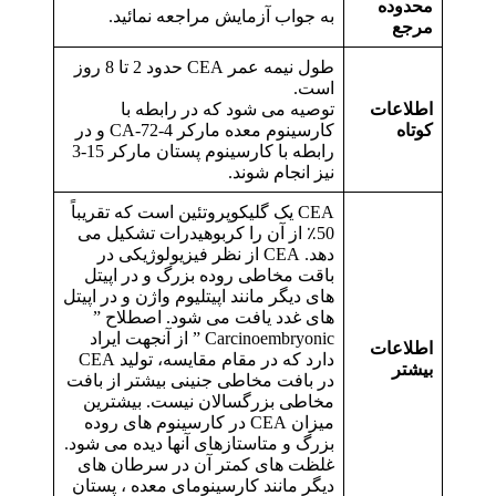
محدوده
به جواب آزمایش مراجعه نمائید.
مرجع
طول نیمه عمر CEA حدود 2 تا 8 روز
است.
اطلاعات
توصیه می شود که در رابطه با
کوتاه
کارسینوم معده مارکر CA-72-4 و در
رابطه با کارسینوم پستان مارکر 15-3
نیز انجام شوند.
CEA یک گلیکوپروتئین است که تقریباً
50٪ از آن را کربوهیدرات تشکیل می
دهد. CEA از نظر فیزیولوژیکی در
باقت مخاطی روده بزرگ و در اپیتل
های دیگر مانند اپیتلیوم واژن و در اپیتل
های غدد یافت می شود. اصطلاح ”
Carcinoembryonic ” از آنجهت ایراد
اطلاعات
دارد که در مقام مقایسه، تولید CEA
بیشتر
در بافت مخاطی جنینی بیشتر از بافت
مخاطی بزرگسالان نیست. بیشترین
میزان CEA در کارسینوم های روده
بزرگ و متاستازهای آنها دیده می شود.
غلظت های کمتر آن در سرطان های
دیگر مانند کارسینومای معده ، پستان