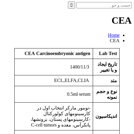
جست
و
جو
CEA
برای:
Home
CEA
CEA
Carcinoembryonic antigen
Lab Test
تاریخ ایجاد
1400/11/3
و یا تغییر
ECL,ELFA,CLIA
متد
نوع و حجم
0.5ml serum
نمونه
-تومور مارکر انتخاب اول در
کارسینومهای کولورکتال
اندیکاسیون
-کارسینومهای پستان، برونشها،
پانکرآس، معده و C-cell tumors