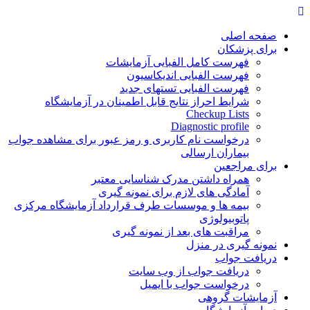
Skip
to
content
صفحه اصلی
برای پزشکان
فهرست کامل الفبایی آزمایشات
فهرست الفبایی اندیکاسیون
فهرست الفبایی تستهای جدید
شرایط احراز نتایج قابل اطمینان در آزمایشگاه
Checkup Lists
Diagnostic profile
درخواست نام کاربری و رمز عبور برای مشاهده جواب
بیماران ارسالی
برای مراجعین
همراه داشتن مدرک شناسایی معتبر
آمادگی های لازم برای نمونه گیری
بیمه ها و موسسات طرف قرارداد آزمایشگاه مرکزی
پاتوبیولوژی
مراقبت های بعد از نمونه گیری
نمونه گیری در منزل
دریافت جواب
دریافت جواب از وب سایت
درخواست جواب با ایمیل
آزمایشات گروهی