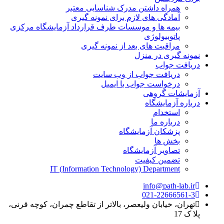
همراه داشتن مدرک شناسایی معتبر
آمادگی های لازم برای نمونه گیری
بیمه ها و موسسات طرف قرارداد آزمایشگاه مرکزی
پاتوبیولوژی
مراقبت های بعد از نمونه گیری
نمونه گیری در منزل
دریافت جواب
دریافت جواب از وب سایت
درخواست جواب با ایمیل
آزمایشات گروهی
درباره آزمایشگاه
استخدام
درباره ما
پزشکان آزمایشگاه
بخش ها
تصاویر آزمایشگاه
تضمین کیفیت
IT (Information Technology) Department
info@path-lab.ir
021-22666561-3
تهران، خیابان ولیعصر، بالاتر از تقاطع چمران، کوچه قرنی،
پلا ک 17