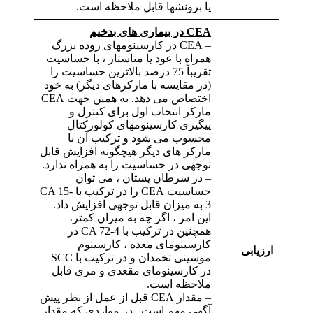
یا برونشها قابل ملاحظه است.
CEA در بیماری های بدخیم
– CEA در کارسینومهای روده بزرگ
همراه با عود یا متاستاز ، با حساسیت
تقریباً 75 درصد بالاترین حساسیت را
(در مقایسه با مارکرهای دیگر) به خود
اختصاص می دهد. به همین جهت CEA
مارکر انتخاب اول برای کنترل و
پیگیری کارسینومهای کولورکتال
محسوب می شود و ترکیب آن با
مارکر های دیگر هیچگونه افزایش قابل
توجهی در حساسیت را به همراه ندارد.
– در سرطان پستان ، می توان
حساسیت CEA را در ترکیب با CA 15-
3 به میزان قابل توجهی افزایش داد.
این امر ، اگر چه به میزان کمتر،
همچنین در ترکیب با CA 72-4 در
کارسینومای معده ، کارسینوم
ارزیابی
موسینی تخمدان و در ترکیب با SCC
در کارسینومای مقعدی و مری قابل
ملاحظه است.
– مقدار CEA قبل از عمل از نظر پیش
آگهی مهم است . در مواردی که مقدار