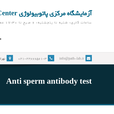
Ski
t
آزمایشگاه مرکزی پاتوبیولوژی Pathobiology Laboratory Center
conten
ساعات کاری: شنبه تا پنجشنبه: 6 صبح تا 17:30 عصر ( آزمایشگاه در ایام نوروز، به جز تعطیلات رسمی، باز می باشد)
ص
info@path-lab.ir
021-22666561-3
تهران
Anti sperm antibody test