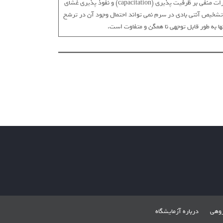
اسپرم گردد، ممکن است اثر سیتوتوکسیک داشته باشد ، مانع نفوذ اسپرم از طریق دهانه رحم (cervical mucus) شود و همچنین دارای اثرات منفی بر ظرفیت پذیری (capacitation) و نفوذ پذیری غشای
م تشخیص آنتی بادی در سرم نمی تواند احتمال وجود آن در ترشح
ها به طور قابل توجهی نا همگن و متفاوت است.
روهی
درباره آزمایشگاه