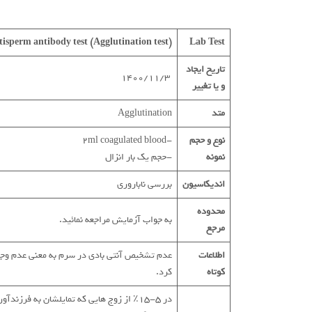
isperm antibody test
(Agglutination test)
Lab Test
تاریخ ایجاد
1400/11/3
و یا تغییر
متد
Agglutination
نوع و حجم
-2ml coagulated blood
نمونه
-حجم یک بار انزال
اندیکاسیون
بررسی ناباروری
محدوده
به جواب آزمایش مراجعه نمائید.
مرجع
اطلاعات
عدم تشخیص آنتی بادی در سرم به معنی عدم وجود آن در 
کوتاه
کرد.
در 5-15٪ از زوج هایی که تمایلشان به فر