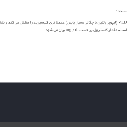
کلسترول تام از جمع HDL ، LDL و VLDL حاصل می شود. VLDL (لیپوپروتئین با چگالی بسیار پایین) عمدتا تری گلی