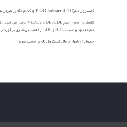
کلسترول تام(Total Cholesterol=TC ): کدام مقادیر طبیعی هستند؟
تام محدود و نسبت HDL و LDL از اهمیت بیشتری برخوردار است. مقدار کلسترول بر حسب mg / dl بیان می شود.
جدول ارزشهای نرمال کلسترول تام بر حسب سن: