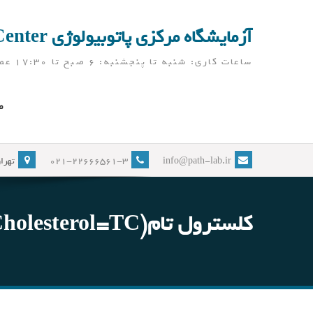
Ski
t
آزمایشگاه مرکزی پاتوبیولوژی Pathobiology Laboratory Center
conten
ساعات کاری: شنبه تا پنجشنبه: 6 صبح تا 17:30 عصر ( آزمایشگاه در ایام نوروز، به جز تعطیلات رسمی، باز می باشد)
ص
info@path-lab.ir
021-22666561-3
تهران
کلسترول تام(Total Cholesterol=TC ): کدام مقادیر طبیعی هستند؟