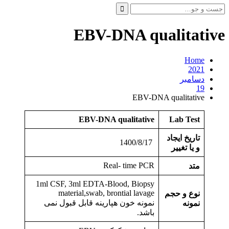
جست
و
جو
EBV-DNA qualitative
برای:
Home
2021
دسامبر
19
EBV-DNA qualitative
EBV-DNA qualitative
Lab Test
تاریخ ایجاد
1400/8/17
و یا تغییر
Real- time PCR
متد
1ml CSF, 3ml EDTA-Blood, Biopsy
material,swab, brontial lavage
نوع و حجم
نمونه خون هپارینه قابل قبول نمی
نمونه
باشد.