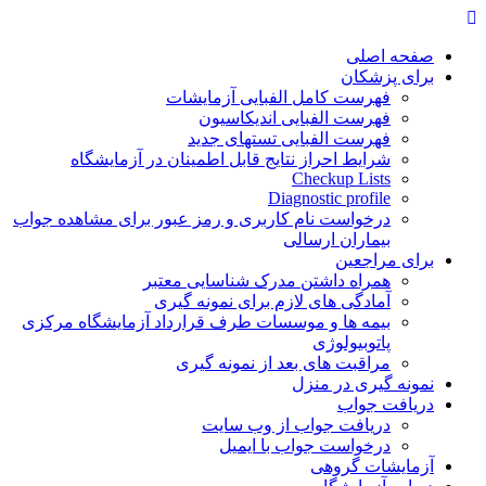
Skip
to
content
صفحه اصلی
برای پزشکان
فهرست کامل الفبایی آزمایشات
فهرست الفبایی اندیکاسیون
فهرست الفبایی تستهای جدید
شرایط احراز نتایج قابل اطمینان در آزمایشگاه
Checkup Lists
Diagnostic profile
درخواست نام کاربری و رمز عبور برای مشاهده جواب
بیماران ارسالی
برای مراجعین
همراه داشتن مدرک شناسایی معتبر
آمادگی های لازم برای نمونه گیری
بیمه ها و موسسات طرف قرارداد آزمایشگاه مرکزی
پاتوبیولوژی
مراقبت های بعد از نمونه گیری
نمونه گیری در منزل
دریافت جواب
دریافت جواب از وب سایت
درخواست جواب با ایمیل
آزمایشات گروهی