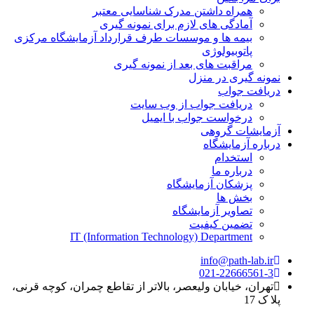
همراه داشتن مدرک شناسایی معتبر
آمادگی های لازم برای نمونه گیری
بیمه ها و موسسات طرف قرارداد آزمایشگاه مرکزی
پاتوبیولوژی
مراقبت های بعد از نمونه گیری
نمونه گیری در منزل
دریافت جواب
دریافت جواب از وب سایت
درخواست جواب با ایمیل
آزمایشات گروهی
درباره آزمایشگاه
استخدام
درباره ما
پزشکان آزمایشگاه
بخش ها
تصاویر آزمایشگاه
تضمین کیفیت
IT (Information Technology) Department
info@path-lab.ir
021-22666561-3
تهران، خیابان ولیعصر، بالاتر از تقاطع چمران، کوچه قرنی،
پلا ک 17