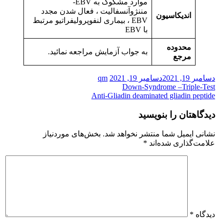
موارد مشکوک به EBV-
مننژوآنسفالیت ، فعال شدن مجدد
اندیکاسیون
EBV ، بیماری لنفوپرولیفراتیو مرتبط
با EBV
محدوده
به جواب آزمایش مراجعه نمائید.
مرجع
دسامبر 19, 2021
دسامبر 19, 2021
qm
راهبری
Down-Syndrome –Triple-Test
Anti-Gliadin deaminated gliadin peptide
نوشته
دیدگاهتان را بنویسید
نشانی ایمیل شما منتشر نخواهد شد.
بخش‌های موردنیاز
علامت‌گذاری شده‌اند
*
دیدگاه
*