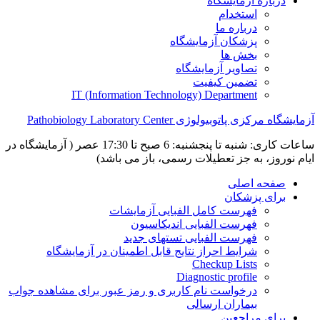
درباره آزمایشگاه
استخدام
درباره ما
پزشکان آزمایشگاه
بخش ها
تصاویر آزمایشگاه
تضمین کیفیت
IT (Information Technology) Department
آزمایشگاه مرکزی پاتوبیولوژی Pathobiology Laboratory Center
ساعات کاری: شنبه تا پنجشنبه: 6 صبح تا 17:30 عصر ( آزمایشگاه در
ایام نوروز، به جز تعطیلات رسمی، باز می باشد)
صفحه اصلی
برای پزشکان
فهرست کامل الفبایی آزمایشات
فهرست الفبایی اندیکاسیون
فهرست الفبایی تستهای جدید
شرایط احراز نتایج قابل اطمینان در آزمایشگاه
Checkup Lists
Diagnostic profile
درخواست نام کاربری و رمز عبور برای مشاهده جواب
بیماران ارسالی
برای مراجعین