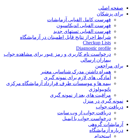
Skip
صفحه اصلی
to
برای پزشکان
content
فهرست کامل الفبایی آزمایشات
فهرست الفبایی اندیکاسیون
فهرست الفبایی تستهای جدید
شرایط احراز نتایج قابل اطمینان در آزمایشگاه
Checkup Lists
Diagnostic profile
درخواست نام کاربری و رمز عبور برای مشاهده جواب
بیماران ارسالی
برای مراجعین
همراه داشتن مدرک شناسایی معتبر
آمادگی های لازم برای نمونه گیری
بیمه ها و موسسات طرف قرارداد آزمایشگاه مرکزی
پاتوبیولوژی
مراقبت های بعد از نمونه گیری
نمونه گیری در منزل
دریافت جواب
دریافت جواب از وب سایت
درخواست جواب با ایمیل
آزمایشات گروهی
درباره آزمایشگاه
استخدام