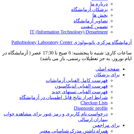
درباره ما
پزشکان آزمایشگاه
بخش ها
تصاویر آزمایشگاه
تضمین کیفیت
IT (Information Technology) Department
آزمایشگاه مرکزی پاتوبیولوژی Pathobiology Laboratory Center
ساعات کاری: شنبه تا پنجشنبه: 6 صبح تا 17:30 عصر ( آزمایشگاه در
ایام نوروز، به جز تعطیلات رسمی، باز می باشد)
صفحه اصلی
برای پزشکان
فهرست کامل الفبایی آزمایشات
فهرست الفبایی اندیکاسیون
فهرست الفبایی تستهای جدید
شرایط احراز نتایج قابل اطمینان در آزمایشگاه
Checkup Lists
Diagnostic profile
درخواست نام کاربری و رمز عبور برای مشاهده جواب
بیماران ارسالی
برای مراجعین
همراه داشتن مدرک شناسایی معتبر