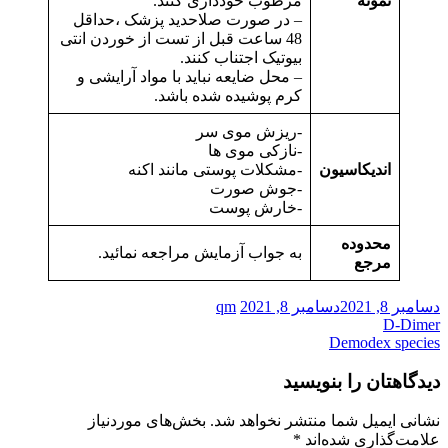
نمونه
مرطوب خودداری کنند.
– در صورت صلاحدید پزشک ،حداقل
48 ساعت قبل از تست از خوردن انتی
بیوتیک اجتناب کنند.
– محل ضایعه نباید با مواد آرایشی و
کرم پوشیده شده باشد.
-ریزش موی سر
-نازکی موی ها
اندیکاسیون
-مشکلات پوستی مانند اکنه
-جوش صورت
-خارش پوست
محدوده
به جواب آزمایش مراجعه نمائید.
مرجع
دسامبر 8, 2021
دسامبر 8, 2021
qm
D-Dimer
راهبری
Demodex species
نوشته
دیدگاهتان را بنویسید
نشانی ایمیل شما منتشر نخواهد شد.
بخش‌های موردنیاز
علامت‌گذاری شده‌اند
*