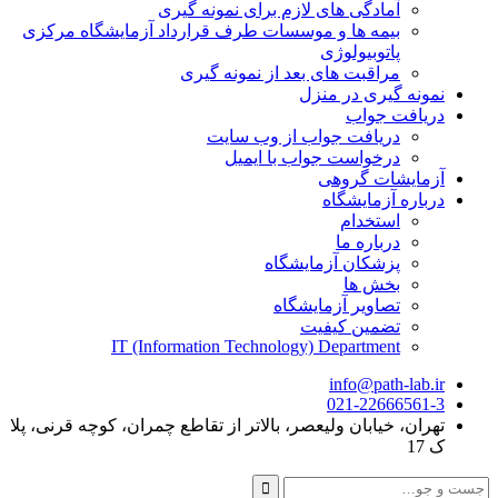
آمادگی های لازم برای نمونه گیری
بیمه ها و موسسات طرف قرارداد آزمایشگاه مرکزی
پاتوبیولوژی
مراقبت های بعد از نمونه گیری
نمونه گیری در منزل
دریافت جواب
دریافت جواب از وب سایت
درخواست جواب با ایمیل
آزمایشات گروهی
درباره آزمایشگاه
استخدام
درباره ما
پزشکان آزمایشگاه
بخش ها
تصاویر آزمایشگاه
تضمین کیفیت
IT (Information Technology) Department
info@path-lab.ir
021-22666561-3
تهران، خیابان ولیعصر، بالاتر از تقاطع چمران، کوچه قرنی، پلا
ک 17
جست