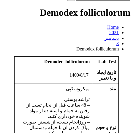
و
جو
Demodex folliculorum
برای:
Home
2021
دسامبر
8
Demodex folliculorum
Demodec folliculorum
Lab Test
تاریخ ایجاد
1400/8/17
و یا تغییر
متد
میکروسکپی
تراشه پوستی
– 48 ساعت قبل از انجام تست از
رفتن به حمام و استفاده از مواد
شوینده خودداری کنند.
– روزانجام تست، از شستن صورت
نوع و حجم
وپاک کردن ان با حوله ودستمال