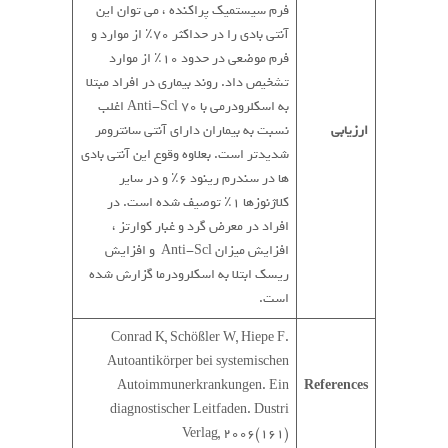
فرم سیستمیک پراکنده ، می توان این
آنتی بادی را در حداکثر 70٪ از موارد و
فرم موضعی در حدود 10٪ از موارد
تشخیص داد. روند بیماری در افراد مبتلا
به اسکلرودرمی با Anti-Scl 70 اغلب
ارزیابی
نسبت به بیماران دارای آنتی سانترومر
شدیدتر است. بعلاوه وقوع این آنتی بادی
ها در سندرم رینود 6٪ و در سایر
کلاژنوزها 1٪ توصیف شده است. در
افراد در معرض گرد و غبار کوارتز ،
افزایش میزان Anti-Scl و افزایش
ریسک ابتلا به اسکلرودرما گزارش شده
است.
Conrad K, Schößler W, Hiepe F.
Autoantikörper bei systemischen
Autoimmunerkrankungen. Ein
References
diagnostischer Leitfaden. Dustri
Verlag, 2006(161)