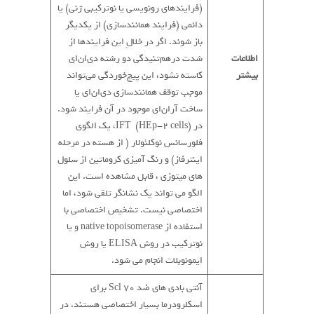
(فرایندهای رونویسی یا نوترکیبی ژنی) یا
دائمی (فرایند همانندسازی) از یکدیگر
باز شوند. اگر در خلالِ این فرایندها از
اطلاعات
شدت درهم‌تنیدگی دو رشته دی‌ان‌ای
بیشتر
کاسته نشود، این پیچ‌خوردگی می‌تواند
موجب توقف همانندسازی دی‌ان‌ای یا
ساخت آران‌ای موجود در آن فرایند شود.
در IFT (HEp-2 cells)، یک الگوی
فلورسانس نوکلئولار ( از هسته در مرحله
اینترفاز) و رنگ آمیزی کروماتین از سلول
های میتوزی ، قابل مشاهده است. این
الگو می تواند یک نشانگر تلقی شود، اما
اختصاصی نیست. تشخیص اختصاصی با
استفاده از native topoisomerase و یا
نوترکیب در روش ELISA یا روش
ایمونوبلات انجام می شود.
آنتی بادی های ضد Scl 70 برای
اسکلرودرما بسیار اختصاصی هستند. در