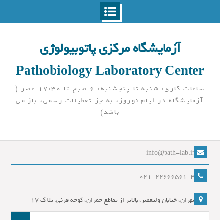
Ski
t
آزمایشگاه مرکزی پاتوبیولوژی
conten
Pathobiology Laboratory Center
ساعات کاری: شنبه تا پنجشنبه: 6 صبح تا 17:30 عصر (
آزمایشگاه در ایام نوروز، به جز تعطیلات رسمی، باز می
باشد)
info@path-lab.ir
021-22666561-3
تهران، خیابان ولیعصر، بالاتر از تقاطع چمران، کوچه قرنی، پلا ک 17
جست