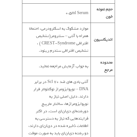
حجم نمونه
0.5ml Serum
خون
موارد مشکوک به اسکلرودرمی، احتمالا
همراه با آنتی – سنترومر(تشخیص
اندیکاسیون
افتراقی CREST-Syndrome ) ،
تشخیص افتراقی سندرم رینود.
محدوده
به جواب آزمایش مراجعه نمائید.
مرجع
آنتی بادی های ضد Scl 70 در برابر
DNA – توپوایزومراز نوکلئولار قرار
دارند. دلیل اصلی نیاز به
توپوایزومرازها، ساختار مارپیچ
دورشته‌ای دی‌ان‌ای است. در اکثر
فرایندهایی که نیاز به دسترسی به
اطلاعات ذخیره‌ شده در دی‌ان‌ای دارند،
دو رشته دی‌ان‌ای باید به صورت موقت