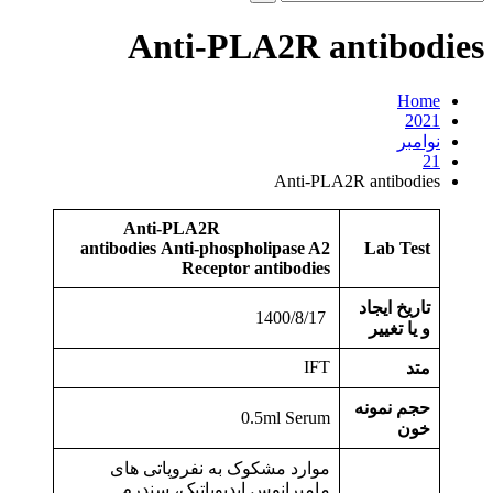
و
جو
Anti-PLA2R antibodies
برای:
Home
2021
نوامبر
21
Anti-PLA2R antibodies
Anti-PLA2R
antibodies
Anti-phospholipase A2
Lab Test
Receptor antibodies
تاریخ ایجاد
1400/8/17
و یا تغییر
IFT
متد
حجم نمونه
0.5ml Serum
خون
موارد مشکوک به نفروپاتی های
مامبرانوس ایدیوپاتیک، سندرم