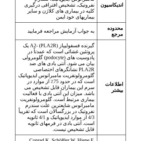
اندیکاسیون
نفروتیک، تشخیص افتراقی درگیری
کلیه در بیماری های کلاژن و سایر
بیماریهای خود ایمن
محدوده
به جواب آزمایش مراجعه فرمایید
مرجع
گیرنده فسفولیپاز A2- (PLA2R) یک
پروتئین غشائی است که عمدتاً در
پادوسیت های (podocyte) گلومرولی
بیان می شود. آنتی بادی های ضد
PLA2R نشانگرهای اختصاصی
گلومرولونفریت مامبرانوس ایدیوپاتیک
است که در حدود 75٪ از موارد در
اطلاعات
سرم این بیماران قابل تشخیص می
بیشتر
باشد. میزان این آنتی بادی با فعالیت
بیماری مرتبط است. گلومرولونفریت
مامبرانوس شایعترین علت سندرم
نفروتیک در بزرگسالان است که تقریباً
4/3 از موارد ایدیوپاتیک و 4/1 ثانویه
است. آنتی بادی در فرمهای ثانویه
قابل تشخیص نیست.
Conrad K, Schößler W, Hiepe F.