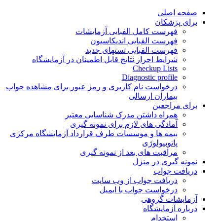
Skip
صفحه اصلی
to
برای پزشکان
content
فهرست کامل الفبایی آزمایشات
فهرست الفبایی اندیکاسیون
فهرست الفبایی تستهای جدید
شرایط احراز نتایج قابل اطمینان در آزمایشگاه
Checkup Lists
Diagnostic profile
درخواست نام کاربری و رمز عبور برای مشاهده جواب
بیماران ارسالی
برای مراجعین
همراه داشتن مدرک شناسایی معتبر
آمادگی های لازم برای نمونه گیری
بیمه ها و موسسات طرف قرارداد آزمایشگاه مرکزی
پاتوبیولوژی
مراقبت های بعد از نمونه گیری
نمونه گیری در منزل
دریافت جواب
دریافت جواب از وب سایت
درخواست جواب با ایمیل
آزمایشات گروهی
درباره آزمایشگاه
استخدام