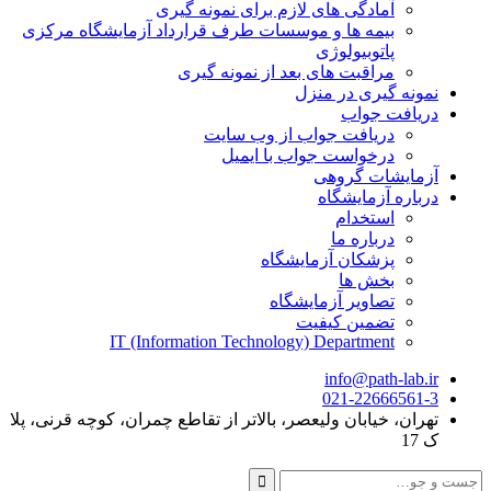
آمادگی های لازم برای نمونه گیری
بیمه ها و موسسات طرف قرارداد آزمایشگاه مرکزی
پاتوبیولوژی
مراقبت های بعد از نمونه گیری
نمونه گیری در منزل
دریافت جواب
دریافت جواب از وب سایت
درخواست جواب با ایمیل
آزمایشات گروهی
درباره آزمایشگاه
استخدام
درباره ما
پزشکان آزمایشگاه
بخش ها
تصاویر آزمایشگاه
تضمین کیفیت
IT (Information Technology) Department
info@path-lab.ir
021-22666561-3
تهران، خیابان ولیعصر، بالاتر از تقاطع چمران، کوچه قرنی، پلا
ک 17
جست