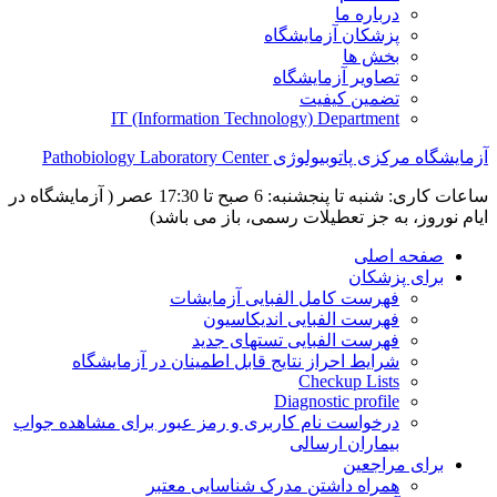
درباره ما
پزشکان آزمایشگاه
بخش ها
تصاویر آزمایشگاه
تضمین کیفیت
IT (Information Technology) Department
آزمایشگاه مرکزی پاتوبیولوژی Pathobiology Laboratory Center
ساعات کاری: شنبه تا پنجشنبه: 6 صبح تا 17:30 عصر ( آزمایشگاه در
ایام نوروز، به جز تعطیلات رسمی، باز می باشد)
صفحه اصلی
برای پزشکان
فهرست کامل الفبایی آزمایشات
فهرست الفبایی اندیکاسیون
فهرست الفبایی تستهای جدید
شرایط احراز نتایج قابل اطمینان در آزمایشگاه
Checkup Lists
Diagnostic profile
درخواست نام کاربری و رمز عبور برای مشاهده جواب
بیماران ارسالی
برای مراجعین
همراه داشتن مدرک شناسایی معتبر