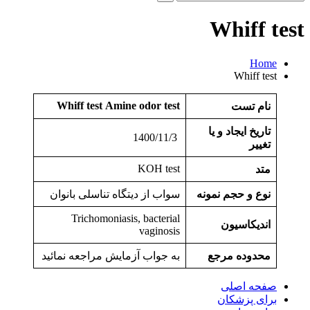
و
جو
Whiff test
برای:
Home
Whiff test
Whiff test
Amine odor test
نام تست
تاریخ ایجاد و یا
1400/11/3
تغییر
KOH test
متد
نوع و حجم نمونه
سواب از دیتگاه تناسلی بانوان
Trichomoniasis, bacterial
اندیکاسیون
vaginosis
محدوده مرجع
به جواب آزمایش مراجعه نمائید
صفحه اصلی
برای پزشکان