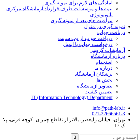
آمادگی های لازم برای نمونه گیری
بیمه ها و موسسات طرف قرارداد آزمایشگاه مرکزی
پاتوبیولوژی
مراقبت های بعد از نمونه گیری
نمونه گیری در منزل
دریافت جواب
دریافت جواب از وب سایت
درخواست جواب با ایمیل
آزمایشات گروهی
درباره آزمایشگاه
استخدام
درباره ما
پزشکان آزمایشگاه
بخش ها
تصاویر آزمایشگاه
تضمین کیفیت
IT (Information Technology) Department
info@path-lab.ir
021-22666561-3
تهران، خیابان ولیعصر، بالاتر از تقاطع چمران، کوچه قرنی، پلا
ک 17
جست