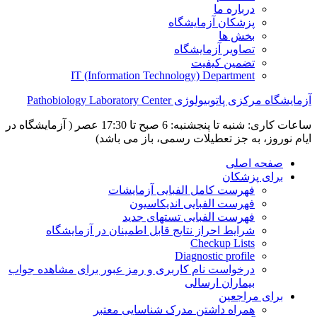
درباره ما
پزشکان آزمایشگاه
بخش ها
تصاویر آزمایشگاه
تضمین کیفیت
IT (Information Technology) Department
آزمایشگاه مرکزی پاتوبیولوژی Pathobiology Laboratory Center
ساعات کاری: شنبه تا پنجشنبه: 6 صبح تا 17:30 عصر ( آزمایشگاه در
ایام نوروز، به جز تعطیلات رسمی، باز می باشد)
صفحه اصلی
برای پزشکان
فهرست کامل الفبایی آزمایشات
فهرست الفبایی اندیکاسیون
فهرست الفبایی تستهای جدید
شرایط احراز نتایج قابل اطمینان در آزمایشگاه
Checkup Lists
Diagnostic profile
درخواست نام کاربری و رمز عبور برای مشاهده جواب
بیماران ارسالی
برای مراجعین
همراه داشتن مدرک شناسایی معتبر