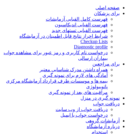
Skip
صفحه اصلی
to
برای پزشکان
content
فهرست کامل الفبایی آزمایشات
فهرست الفبایی اندیکاسیون
فهرست الفبایی تستهای جدید
شرایط احراز نتایج قابل اطمینان در آزمایشگاه
Checkup Lists
Diagnostic profile
درخواست نام کاربری و رمز عبور برای مشاهده جواب
بیماران ارسالی
برای مراجعین
همراه داشتن مدرک شناسایی معتبر
آمادگی های لازم برای نمونه گیری
بیمه ها و موسسات طرف قرارداد آزمایشگاه مرکزی
پاتوبیولوژی
مراقبت های بعد از نمونه گیری
نمونه گیری در منزل
دریافت جواب
دریافت جواب از وب سایت
درخواست جواب با ایمیل
آزمایشات گروهی
درباره آزمایشگاه
استخدام