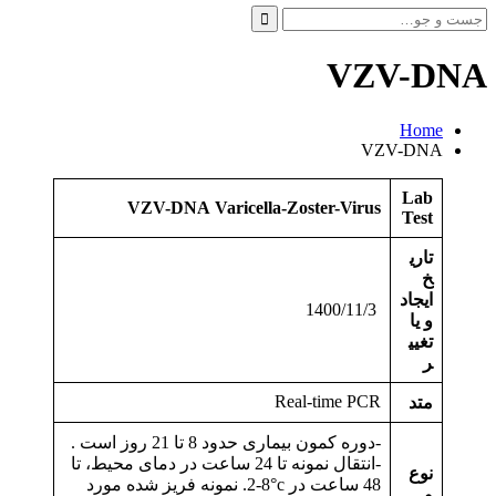
جست
و
جو
VZV-DNA
برای:
Home
VZV-DNA
Lab
VZV-DNA
Varicella-Zoster-Virus
Test
تاری
خ
ایجاد
1400/11/3
و یا
تغیی
ر
Real-time PCR
متد
-دوره کمون بیماری حدود 8 تا 21 روز است .
-انتقال نمونه تا 24 ساعت در دمای محیط، تا
نوع
48 ساعت در ‎2-8°c. نمونه فریز شده مورد
و