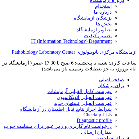
درباره آزمایشگاه
استخدام
درباره ما
پزشکان آزمایشگاه
بخش ها
تصاویر آزمایشگاه
تضمین کیفیت
IT (Information Technology) Department
آزمایشگاه مرکزی پاتوبیولوژی Pathobiology Laboratory Center
ساعات کاری: شنبه تا پنجشنبه: 6 صبح تا 17:30 عصر ( آزمایشگاه در
ایام نوروز، به جز تعطیلات رسمی، باز می باشد)
صفحه اصلی
برای پزشکان
فهرست کامل الفبایی آزمایشات
فهرست الفبایی اندیکاسیون
فهرست الفبایی تستهای جدید
شرایط احراز نتایج قابل اطمینان در آزمایشگاه
Checkup Lists
Diagnostic profile
درخواست نام کاربری و رمز عبور برای مشاهده جواب
بیماران ارسالی
برای مراجعین