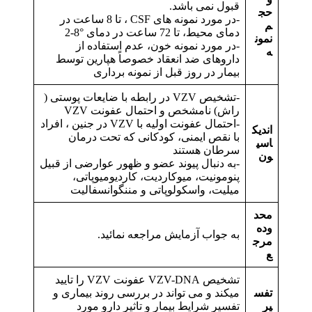
قبول نمی باشد.
حج
-در مورد نمونه های CSF ، تا 8 ساعت در
م
دمای محیط، تا 72 ساعت در دمای °8-2 ‎
نمون
-در مورد نمونه خون، عدم استفاده از
ه
داروهای ضد انعقاد خصوصاً هپارین توسط
بیمار در روز قبل از نمونه برداری
-تشخیص VZV در رابطه با ضایعات پوستی (
راش) نامشخص و احتمال عفونت VZV
-احتمال عفونت اولیه با VZV در جنین ، افراد
اندیک
با نقص ایمنی، کودکانی که تحت درمان
اسی
سرطان هستند
ون
-به دنبال پیوند عضو و ظهور عوارضی از قبیل
پنومونیت، میوکاردیت، کاردیومیوپاتی،
میلیت، واسکولوپاتی و مننگوانسفالیت
محد
وده
به جواب آزمایش مراجعه نمائید.
مرج
ع
تشخیص VZV-DNA عفونت VZV را تایید
تفس
میکند و می تواند در بررسی روند بیماری و
یر
تفسیر شرایط بیمار و تاثیر دارو مورد