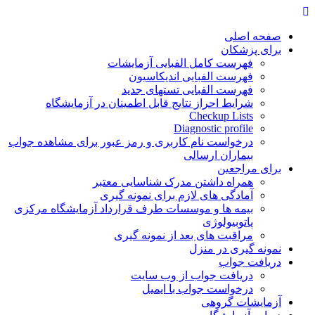
Skip
to
content
صفحه اصلی
برای پزشکان
فهرست کامل الفبایی آزمایشات
فهرست الفبایی اندیکاسیون
فهرست الفبایی تستهای جدید
شرایط احراز نتایج قابل اطمینان در آزمایشگاه
Checkup Lists
Diagnostic profile
درخواست نام کاربری و رمز عبور برای مشاهده جواب
بیماران ارسالی
برای مراجعین
همراه داشتن مدرک شناسایی معتبر
آمادگی های لازم برای نمونه گیری
بیمه ها و موسسات طرف قرارداد آزمایشگاه مرکزی
پاتوبیولوژی
مراقبت های بعد از نمونه گیری
نمونه گیری در منزل
دریافت جواب
دریافت جواب از وب سایت
درخواست جواب با ایمیل
آزمایشات گروهی