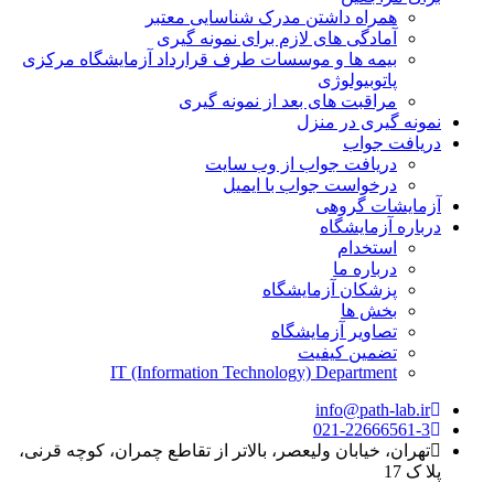
همراه داشتن مدرک شناسایی معتبر
آمادگی های لازم برای نمونه گیری
بیمه ها و موسسات طرف قرارداد آزمایشگاه مرکزی
پاتوبیولوژی
مراقبت های بعد از نمونه گیری
نمونه گیری در منزل
دریافت جواب
دریافت جواب از وب سایت
درخواست جواب با ایمیل
آزمایشات گروهی
درباره آزمایشگاه
استخدام
درباره ما
پزشکان آزمایشگاه
بخش ها
تصاویر آزمایشگاه
تضمین کیفیت
IT (Information Technology) Department
info@path-lab.ir
021-22666561-3
تهران، خیابان ولیعصر، بالاتر از تقاطع چمران، کوچه قرنی،
پلا ک 17