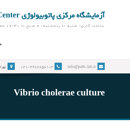
Ski
t
آزمایشگاه مرکزی پاتوبیولوژی Pathobiology Laboratory Center
conten
ساعات کاری: شنبه تا پنجشنبه: 6 صبح تا 17:30 عصر ( آزمایشگاه در ایام نوروز، به جز تعطیلات رسمی، باز می باشد)
ص
info@path-lab.ir
021-22666561-3
تهران
Vibrio cholerae culture