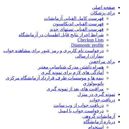
Skip
صفحه اصلی
to
برای پزشکان
content
فهرست کامل الفبایی آزمایشات
فهرست الفبایی اندیکاسیون
فهرست الفبایی تستهای جدید
شرایط احراز نتایج قابل اطمینان در آزمایشگاه
Checkup Lists
Diagnostic profile
درخواست نام کاربری و رمز عبور برای مشاهده جواب
بیماران ارسالی
برای مراجعین
همراه داشتن مدرک شناسایی معتبر
آمادگی های لازم برای نمونه گیری
بیمه ها و موسسات طرف قرارداد آزمایشگاه مرکزی
پاتوبیولوژی
مراقبت های بعد از نمونه گیری
نمونه گیری در منزل
دریافت جواب
دریافت جواب از وب سایت
درخواست جواب با ایمیل
آزمایشات گروهی
درباره آزمایشگاه
استخدام