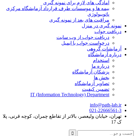
آمادگی های لازم برای نمونه گیری
بیمه ها و موسسات طرف قرارداد آزمایشگاه مرکزی
پاتوبیولوژی
مراقبت های بعد از نمونه گیری
نمونه گیری در منزل
دریافت جواب
دریافت جواب از وب سایت
درخواست جواب با ایمیل
آزمایشات گروهی
درباره آزمایشگاه
استخدام
درباره ما
پزشکان آزمایشگاه
بخش ها
تصاویر آزمایشگاه
تضمین کیفیت
IT (Information Technology) Department
info@path-lab.ir
021-22666561-3
تهران، خیابان ولیعصر، بالاتر از تقاطع چمران، کوچه قرنی، پلا
ک 17
جست