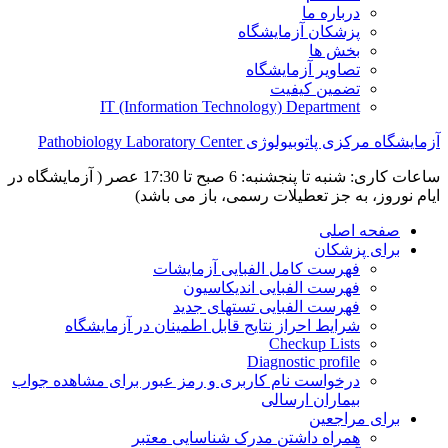
درباره ما
پزشکان آزمایشگاه
بخش ها
تصاویر آزمایشگاه
تضمین کیفیت
IT (Information Technology) Department
آزمایشگاه مرکزی پاتوبیولوژی Pathobiology Laboratory Center
ساعات کاری: شنبه تا پنجشنبه: 6 صبح تا 17:30 عصر ( آزمایشگاه در
ایام نوروز، به جز تعطیلات رسمی، باز می باشد)
صفحه اصلی
برای پزشکان
فهرست کامل الفبایی آزمایشات
فهرست الفبایی اندیکاسیون
فهرست الفبایی تستهای جدید
شرایط احراز نتایج قابل اطمینان در آزمایشگاه
Checkup Lists
Diagnostic profile
درخواست نام کاربری و رمز عبور برای مشاهده جواب
بیماران ارسالی
برای مراجعین
همراه داشتن مدرک شناسایی معتبر