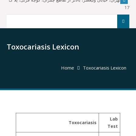
17
جست
و
جو
برای:
Toxocariasis Lexicon
Home
Toxocariasis Lexicon
Lab
Toxocariasis
Test