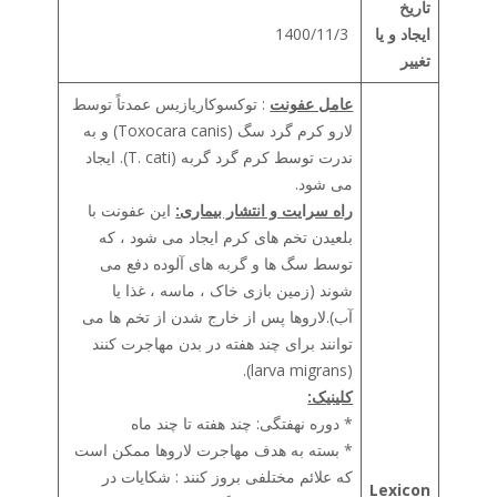
تاریخ
ایجاد و یا
1400/11/3
تغییر
عامل عفونت
: توكسوكاریازیس عمدتاً توسط
لارو کرم گرد سگ (Toxocara canis) و به
ندرت توسط کرم گرد گربه (T. cati). ایجاد
می شود.
راه سرایت و انتشار بیماری:
این عفونت با
بلعیدن تخم های کرم ایجاد می شود ، که
توسط سگ ها و گربه های آلوده دفع می
شوند (زمین بازی خاک ، ماسه ، غذا یا
آب).لاروها پس از خارج شدن از تخم ها می
توانند برای چند هفته در بدن مهاجرت کنند
(larva migrans).
کلینیک:
* دوره نهفتگی: چند هفته تا چند ماه
* بسته به هدف مهاجرت لاروها ممکن است
که علائم مختلفی بروز کنند : شکایات در
Lexicon