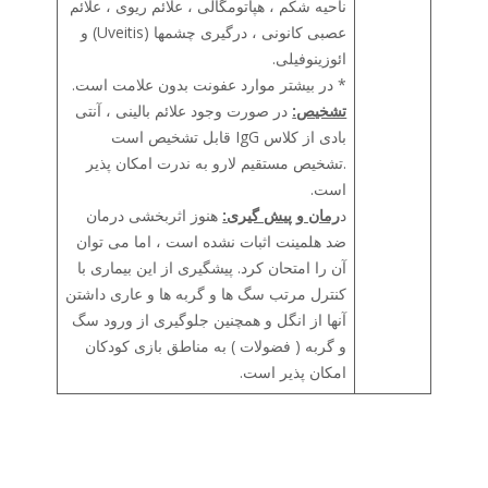
ناحیه شکم ، هپاتومگالی ، علائم ریوی ، علائم
عصبی کانونی ، درگیری چشمها (Uveitis) و
ائوزینوفیلی.
* در بیشتر موارد عفونت بدون علامت است.
تشخیص:
در صورت وجود علائم بالینی ، آنتی
بادی از کلاس IgG قابل تشخیص است
.تشخیص مستقیم لارو به ندرت امکان پذیر
است.
د
رمان و پیش گیری:
هنوز اثربخشی درمان
ضد هلمینت اثبات نشده است ، اما می توان
آن را امتحان کرد. پیشگیری از این بیماری با
کنترل مرتب سگ ها و گربه ها و عاری داشتن
آنها از انگل و همچنین جلوگیری از ورود سگ
و گربه ( فضولات ) به مناطق بازی کودکان
امکان پذیر است.