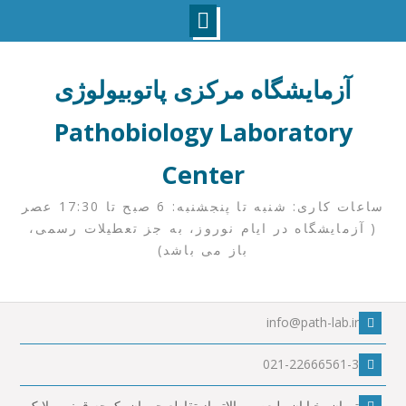
Ski
t
آزمایشگاه مرکزی پاتوبیولوژی
conten
Pathobiology Laboratory
Center
ساعات کاری: شنبه تا پنجشنبه: 6 صبح تا 17:30 عصر
( آزمایشگاه در ایام نوروز، به جز تعطیلات رسمی،
باز می باشد)
info@path-lab.ir
021-22666561-3
تهران، خیابان ولیعصر، بالاتر از تقاطع چمران، کوچه قرنی، پلا ک