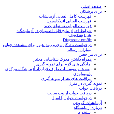
Skip
صفحه اصلی
to
برای پزشکان
content
فهرست کامل الفبایی آزمایشات
فهرست الفبایی اندیکاسیون
فهرست الفبایی تستهای جدید
شرایط احراز نتایج قابل اطمینان در آزمایشگاه
Checkup Lists
Diagnostic profile
درخواست نام کاربری و رمز عبور برای مشاهده جواب
بیماران ارسالی
برای مراجعین
همراه داشتن مدرک شناسایی معتبر
آمادگی های لازم برای نمونه گیری
بیمه ها و موسسات طرف قرارداد آزمایشگاه مرکزی
پاتوبیولوژی
مراقبت های بعد از نمونه گیری
نمونه گیری در منزل
دریافت جواب
دریافت جواب از وب سایت
درخواست جواب با ایمیل
آزمایشات گروهی
درباره آزمایشگاه
استخدام