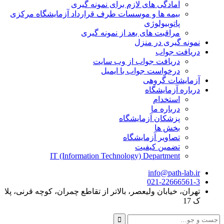
آمادگی های لازم برای نمونه گیری
بیمه ها و موسسات طرف قرارداد آزمایشگاه مرکزی
پاتوبیولوژی
مراقبت های بعد از نمونه گیری
نمونه گیری در منزل
دریافت جواب
دریافت جواب از وب سایت
درخواست جواب با ایمیل
آزمایشات گروهی
درباره آزمایشگاه
استخدام
درباره ما
پزشکان آزمایشگاه
بخش ها
تصاویر آزمایشگاه
تضمین کیفیت
IT (Information Technology) Department
info@path-lab.ir
021-22666561-3
تهران، خیابان ولیعصر، بالاتر از تقاطع چمران، کوچه قرنی، پلا
ک 17
جست