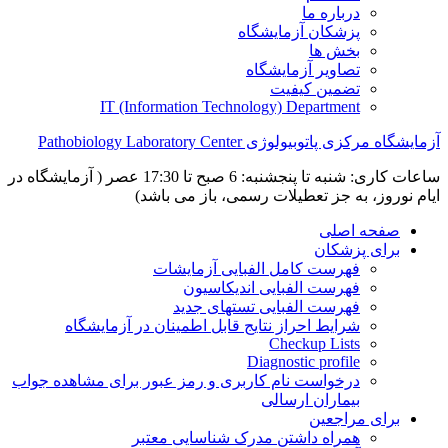
درباره ما
پزشکان آزمایشگاه
بخش ها
تصاویر آزمایشگاه
تضمین کیفیت
IT (Information Technology) Department
آزمایشگاه مرکزی پاتوبیولوژی Pathobiology Laboratory Center
ساعات کاری: شنبه تا پنجشنبه: 6 صبح تا 17:30 عصر ( آزمایشگاه در
ایام نوروز، به جز تعطیلات رسمی، باز می باشد)
صفحه اصلی
برای پزشکان
فهرست کامل الفبایی آزمایشات
فهرست الفبایی اندیکاسیون
فهرست الفبایی تستهای جدید
شرایط احراز نتایج قابل اطمینان در آزمایشگاه
Checkup Lists
Diagnostic profile
درخواست نام کاربری و رمز عبور برای مشاهده جواب
بیماران ارسالی
برای مراجعین
همراه داشتن مدرک شناسایی معتبر