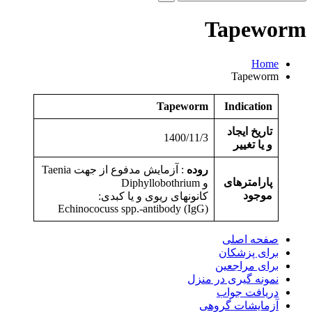
و
جو
Tapeworm
برای:
Home
Tapeworm
Tapeworm
Indication
تاریخ ایجاد
1400/11/3
و یا تغییر
روده
: آزمایش مدفوع از جهت Taenia
پارامترهای
و Diphyllobothrium
موجود
کانونهای ریوی و یا کبدی:
Echinococuss spp.-antibody (IgG)
صفحه اصلی
برای پزشکان
برای مراجعین
نمونه گیری در منزل
دریافت جواب
آزمایشات گروهی