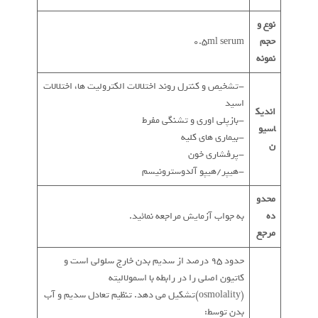
نوع و
حجم
0.5ml serum
نمونه
-تشخیص و کنترل روند اختلالات الکترولیت ها، اختلالات
اسید
اندیک
-بازپلی اوری و تشنگی مفرط
اسیو
-بیماری های کلیه
ن
-پرفشاری خون
-هیپر/هیپو آلدوسترونیسم
محدو
ده
به جواب آزمایش مراجعه نمائید.
مرجع
حدود 95 درصد از سدیم بدن خارج سلولی است و
کاتیون اصلی را در رابطه با اسمولالیته
(osmolality)تشکیل می دهد. تنظیم تعادل سدیم و آب
بدن توسط: