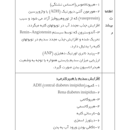
1-هیپوتالاموس(احساس تشنگی)
اطلاعا
2-هورمون آنتی دیورتیک (ADH) یا وازوپرسین
ت
(vasopressin) که از نوروهیپوفیز آزاد می شود و سبب
بیشت
افزایش جذب مجدد آب در توبولهای کلیه میگردد.
ر
3-آلدوسترون که توسط سیستم Renin-Angiotensin
تحریک شده و افزایش جذب مجدد سدیم در توبولهای
کلیه را بدنبال دارد.
4-پپتید ناتری اورتیک دهلیزی (ANP)
ارزیابی میزان سدیم بایستی همواره با توجه به وضعیت
هیدراتاسیون بدن صورت گیرد.
افزایش سدیم یا هیپرناترمی:
1- کمبودADH (central diabetes insipidus)
2-Rena diabetes insipidus
3-هیپوکالمی
4-هیپرکالسمی
5-نارسائی کلیه
6-دیئورز اسمزی
7-ناکافی بودن ورود آب به بدن