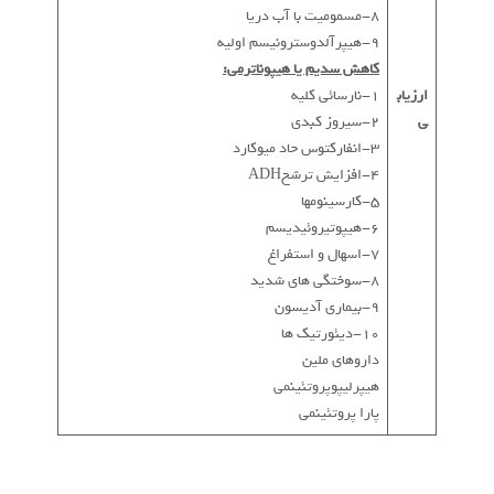
8-مسمومیت با آب دریا
9-هیپرآلدوسترونیسم اولیه
کاهش سدیم یا هیپوناترمی:
ارزیاب
1-نارسائی کلیه
ی
2-سیروز کبدی
3-انفارکتوس حاد میوکارد
4-افزایش ترشحADH
5-کارسینومها
6-هیپوتیروئیدیسم
7-اسهال و استفراغ
8-سوختگی های شدید
9-بیماری آدیسون
10-دیئورتیک ها
داروهای ملین
هیپرلیپوپروتئینمی
پارا پروتئینمی