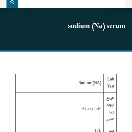
و
جو
برای:
sodium (Na) serum
Lab
Sodium(NA)
Test
تاریخ
ایجاد
1400/11/3
و یا
تغییر
متد
ISE