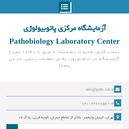
Ski
t
آزمایشگاه مرکزی پاتوبیولوژی
conten
Pathobiology Laboratory Center
ساعات کاری: شنبه تا پنجشنبه: 6 صبح تا 17:30 عصر (
آزمایشگاه در ایام نوروز، به جز تعطیلات رسمی، باز می
باشد)
info@path-lab.ir
021-22666561-3
تهران، خیابان ولیعصر، بالاتر از تقاطع چمران، کوچه قرنی، پلا ک 17
جست