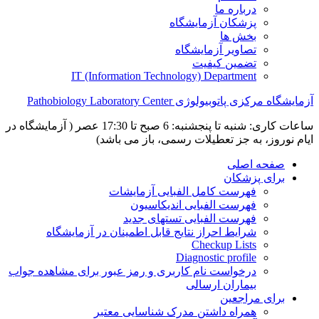
درباره ما
پزشکان آزمایشگاه
بخش ها
تصاویر آزمایشگاه
تضمین کیفیت
IT (Information Technology) Department
آزمایشگاه مرکزی پاتوبیولوژی Pathobiology Laboratory Center
ساعات کاری: شنبه تا پنجشنبه: 6 صبح تا 17:30 عصر ( آزمایشگاه در
ایام نوروز، به جز تعطیلات رسمی، باز می باشد)
صفحه اصلی
برای پزشکان
فهرست کامل الفبایی آزمایشات
فهرست الفبایی اندیکاسیون
فهرست الفبایی تستهای جدید
شرایط احراز نتایج قابل اطمینان در آزمایشگاه
Checkup Lists
Diagnostic profile
درخواست نام کاربری و رمز عبور برای مشاهده جواب
بیماران ارسالی
برای مراجعین
همراه داشتن مدرک شناسایی معتبر