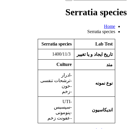
و
جو
Serratia species
برای:
Home
Serratia species
Serratia species
Lab Test
1400/11/3
تاریخ ایجاد و یا تغییر
Culture
متد
-ادرار
-ترشحات تنفسی
نوع نمونه
-خون
-زخم
-UTI
-سپسیس
اندیکاسیون
-پنومونی
-عفونت زخم