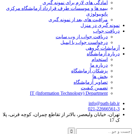
آمادگی های لازم برای نمونه گیری
بیمه ها و موسسات طرف قرارداد آزمایشگاه مرکزی
پاتوبیولوژی
مراقبت های بعد از نمونه گیری
نمونه گیری در منزل
دریافت جواب
دریافت جواب از وب سایت
درخواست جواب با ایمیل
آزمایشات گروهی
درباره آزمایشگاه
استخدام
درباره ما
پزشکان آزمایشگاه
بخش ها
تصاویر آزمایشگاه
تضمین کیفیت
IT (Information Technology) Department
info@path-lab.ir
021-22666561-3
تهران، خیابان ولیعصر، بالاتر از تقاطع چمران، کوچه قرنی، پلا
ک 17
جست