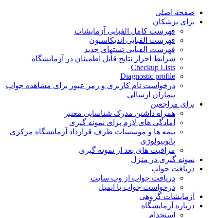
Skip
صفحه اصلی
to
برای پزشکان
content
فهرست کامل الفبایی آزمایشات
فهرست الفبایی اندیکاسیون
فهرست الفبایی تستهای جدید
شرایط احراز نتایج قابل اطمینان در آزمایشگاه
Checkup Lists
Diagnostic profile
درخواست نام کاربری و رمز عبور برای مشاهده جواب
بیماران ارسالی
برای مراجعین
همراه داشتن مدرک شناسایی معتبر
آمادگی های لازم برای نمونه گیری
بیمه ها و موسسات طرف قرارداد آزمایشگاه مرکزی
پاتوبیولوژی
مراقبت های بعد از نمونه گیری
نمونه گیری در منزل
دریافت جواب
دریافت جواب از وب سایت
درخواست جواب با ایمیل
آزمایشات گروهی
درباره آزمایشگاه
استخدام