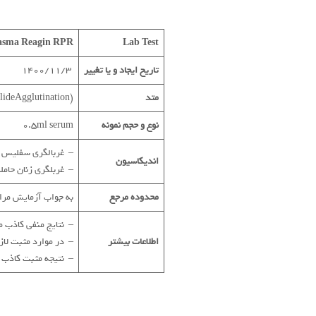
asma Reagin
RPR
Lab Test
تاریخ ایجاد و یا تغییر
1400/11/3
متد
(SlideAgglutination)Flocculation
نوع و حجم نمونه
0.5ml serum
– غربالگری سفلیس
اندیکاسیون
– غربلگری زنان حامل
محدوده مرجع
به جواب آزمایش مراج
– نتایج منفی کاذب 
اطلاعات بیشتر
– در موارد مثبت لازمست که 
– نتیجه مثبت کاذب ممکن است