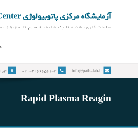
Ski
t
آزمایشگاه مرکزی پاتوبیولوژی Pathobiology Laboratory Center
conten
ساعات کاری: شنبه تا پنجشنبه: 6 صبح تا 17:30 عصر ( آزمایشگاه در ایام نوروز، به جز تعطیلات رسمی، باز می باشد)
ص
info@path-lab.ir
021-22666561-3
تهران
Rapid Plasma Reagin