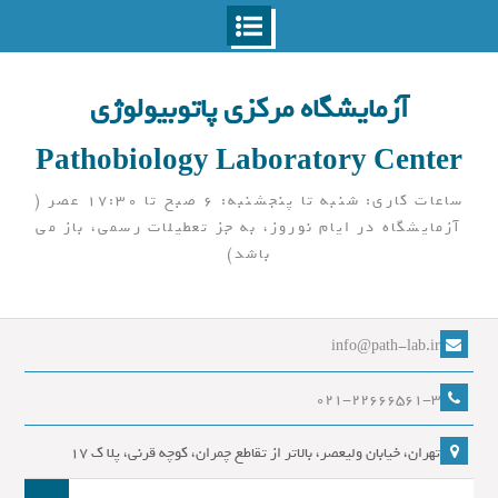
Ski
t
آزمایشگاه مرکزی پاتوبیولوژی
conten
Pathobiology Laboratory Center
ساعات کاری: شنبه تا پنجشنبه: 6 صبح تا 17:30 عصر (
آزمایشگاه در ایام نوروز، به جز تعطیلات رسمی، باز می
باشد)
info@path-lab.ir
021-22666561-3
تهران، خیابان ولیعصر، بالاتر از تقاطع چمران، کوچه قرنی، پلا ک 17
جست