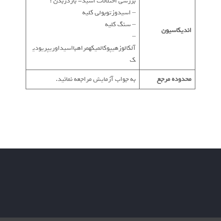
بررسی اختلالات اسید- بازدربدن :
– اسیدوزتوبولی کلیه
– سنگ کلیه
اندیکاسیون
–
آلکالوزهیپوکالمیکهمراهبااسیداوریپریودی
ک
محدوده مرجع
به جواب آزمایش مراجعه نمائید.