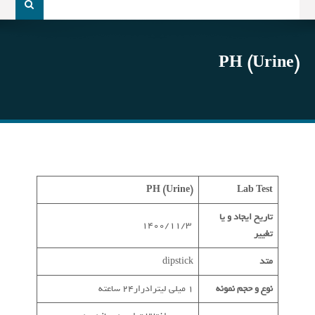
و
جو
برای:
PH (Urine)
PH (Urine)
Lab Test
تاریخ ایجاد و یا
1400/11/3
تغییر
متد
dipstick
نوع و حجم نمونه
1 میلی لیترادرار24 ساعته