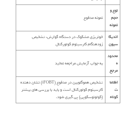
نوع و
حجم
نمونه مدفوع
نمونه
اندیکا
خونریزی مشکوک در دستگاه گوارش، تشخیص
سیون
زودهنگام کارسینوم کولورکتال
محدود
ه
به جواب آزمایش مراجعه نمائید
مرجع
اطلاعا
تشخیص هموگلوبین در مدفوع (iFOBT) نشان دهنده
ت
کارسینوم کولورکتال است و باید با بررسی های بیشتر
کوتاه
(کولونوسکوپی) پی گیری شود.