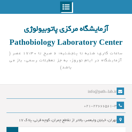
Ski
t
آزمایشگاه مرکزی پاتوبیولوژی
conten
Pathobiology Laboratory Center
ساعات کاری: شنبه تا پنجشنبه: 6 صبح تا 17:30 عصر (
آزمایشگاه در ایام نوروز، به جز تعطیلات رسمی، باز می
باشد)
info@path-lab.ir
021-22666561-3
تهران، خیابان ولیعصر، بالاتر از تقاطع چمران، کوچه قرنی، پلا ک 17
جست