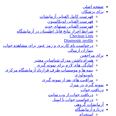
Skip
صفحه اصلی
to
برای پزشکان
content
فهرست کامل الفبایی آزمایشات
فهرست الفبایی اندیکاسیون
فهرست الفبایی تستهای جدید
شرایط احراز نتایج قابل اطمینان در آزمایشگاه
Checkup Lists
Diagnostic profile
درخواست نام کاربری و رمز عبور برای مشاهده جواب
بیماران ارسالی
برای مراجعین
همراه داشتن مدرک شناسایی معتبر
آمادگی های لازم برای نمونه گیری
بیمه ها و موسسات طرف قرارداد آزمایشگاه مرکزی
پاتوبیولوژی
مراقبت های بعد از نمونه گیری
نمونه گیری در منزل
دریافت جواب
دریافت جواب از وب سایت
درخواست جواب با ایمیل
آزمایشات گروهی
درباره آزمایشگاه
استخدام