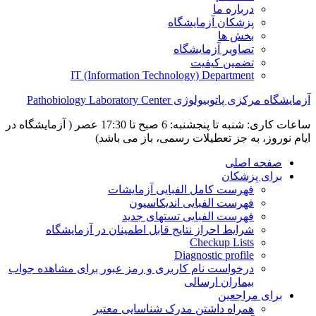
درباره ما
پزشکان آزمایشگاه
بخش ها
تصاویر آزمایشگاه
تضمین کیفیت
IT (Information Technology) Department
آزمایشگاه مرکزی پاتوبیولوژی Pathobiology Laboratory Center
ساعات کاری: شنبه تا پنجشنبه: 6 صبح تا 17:30 عصر ( آزمایشگاه در
ایام نوروز، به جز تعطیلات رسمی، باز می باشد)
صفحه اصلی
برای پزشکان
فهرست کامل الفبایی آزمایشات
فهرست الفبایی اندیکاسیون
فهرست الفبایی تستهای جدید
شرایط احراز نتایج قابل اطمینان در آزمایشگاه
Checkup Lists
Diagnostic profile
درخواست نام کاربری و رمز عبور برای مشاهده جواب
بیماران ارسالی
برای مراجعین
همراه داشتن مدرک شناسایی معتبر