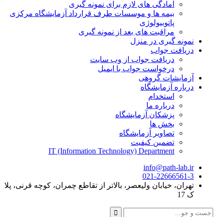
آمادگی های لازم برای نمونه گیری
بیمه ها و موسسات طرف قرارداد آزمایشگاه مرکزی
پاتوبیولوژی
مراقبت های بعد از نمونه گیری
نمونه گیری در منزل
دریافت جواب
دریافت جواب از وب سایت
درخواست جواب با ایمیل
آزمایشات گروهی
درباره آزمایشگاه
استخدام
درباره ما
پزشکان آزمایشگاه
بخش ها
تصاویر آزمایشگاه
تضمین کیفیت
IT (Information Technology) Department
info@path-lab.ir
021-22666561-3
تهران، خیابان ولیعصر، بالاتر از تقاطع چمران، کوچه قرنی، پلا
ک 17
جست