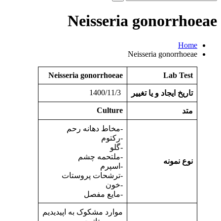
و
جو
Neisseria gonorrhoeae
برای:
Home
Neisseria gonorrhoeae
Neisseria gonorrhoeae
Lab Test
1400/11/3
تاریخ ایجاد و یا تغییر
Culture
متد
-مخاط دهانه رحم
-رکتوم
-گلو
-ملتحمه چشم
نوع نمونه
-اسپرم
-ترشحات پروستات
-خون
-مایع مفصل
موارد مشکوک به اپیدیدیم