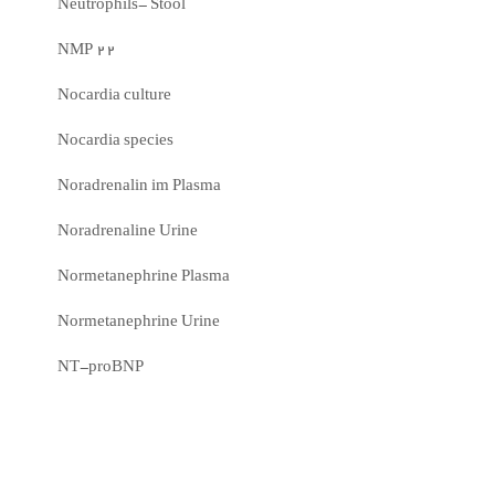
Neutrophils- Stool
NMP 22
Nocardia culture
Nocardia species
Noradrenalin im Plasma
Noradrenaline Urine
Normetanephrine Plasma
Normetanephrine Urine
NT-proBNP