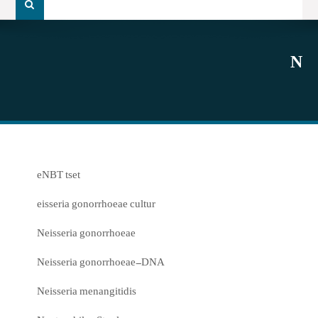
و
جو
برای:
N
eNBT tset
eisseria gonorrhoeae cultur
Neisseria gonorrhoeae
Neisseria gonorrhoeae-DNA
Neisseria menangitidis