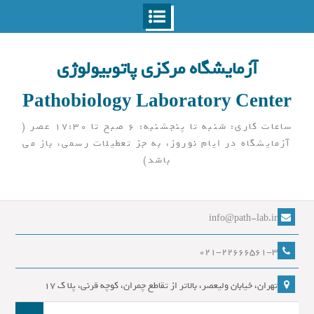
Ski
t
آزمایشگاه مرکزی پاتوبیولوژی
conten
Pathobiology Laboratory Center
ساعات کاری: شنبه تا پنجشنبه: 6 صبح تا 17:30 عصر (
آزمایشگاه در ایام نوروز، به جز تعطیلات رسمی، باز می
باشد)
info@path-lab.ir
021-22666561-3
تهران، خیابان ولیعصر، بالاتر از تقاطع چمران، کوچه قرنی، پلا ک 17
جست