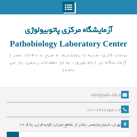
Ski
t
آزمایشگاه مرکزی پاتوبیولوژی
conten
Pathobiology Laboratory Center
ساعات کاری: شنبه تا پنجشنبه: 6 صبح تا 17:30 عصر (
آزمایشگاه در ایام نوروز، به جز تعطیلات رسمی، باز می
باشد)
info@path-lab.ir
021-22666561-3
تهران، خیابان ولیعصر، بالاتر از تقاطع چمران، کوچه قرنی، پلا ک 17
جست