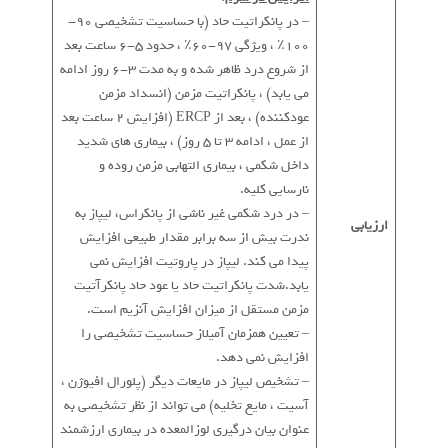
– در پانکراتیت حاد (با حساسیت تشخیصی 90-
100٪ ، ویژگی 97-60٪ ، حدود 5-6 ساعت بعد
از شروع درد ظاهر شده و به مدت 3-6 روز ادامه
می یابد) ، پانکراتیت مزمن (انسداد مزمن
عودکننده) ، بعد از ERCP (افزایش 2 ساعت بعد
از عمل ، ادامه 3 تا 5 روز) ، بیماری های شدید
داخل شکمی ، بیماری التهابی مزمن روده و
نارسایی کلیه.
– در درد شکمی غیر ناشی از پانکراس، لیپاز به
ارزیابی
ندرت بیش از سه برابر مقدار طبیعی افزایش
پیدا می کند. لیپاز در پاروتیت افزایش نمی
یابد.شدت پانکراتیت حاد یا عود حاد پانکرآتیت
مزمن مستقل از میزان افزایش آنزیم است.
– تعیین همزمان آمیلاز حساسیت تشخیصی را
افزایش نمی دهد.
– تشخیص لیپاز در مایعات دیگر (پلورال افیوژن ،
آسیت ، مایع تخلیه) می تواند از نظر تشخیصی به
عنوان بیان درگیری لوزالمعده در بیماری ارزشمند