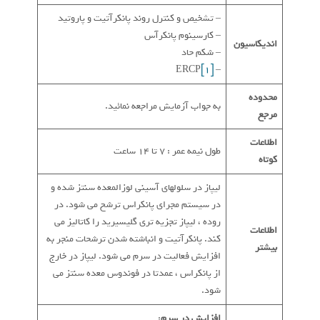
– تشخیص و کنترل روند پانکرآتیت و پاروتید
– کارسینوم پانکرآس
اندیکاسیون
– شکم حاد
[1]
– ERCP
محدوده
به جواب آزمایش مراجعه نمائید.
مرجع
اطلاعات
طول نیمه عمر : 7 تا 14 ساعت
کوتاه
لیپاز در سلولهای آسینی لوزالمعده سنتز شده و
در سیستم مجرای پانکراس ترشح می شود. در
روده ، لیپاز تجزیه تری گلیسیرید را کاتالیز می
اطلاعات
کند. پانکرآتیت و انباشته شدن ترشحات منجر به
بیشتر
افزایش فعالیت در سرم می شود. لیپاز در خارج
از پانکراس ، عمدتا در فوندوس معده سنتز می
شود.
افزایش در سرم
: