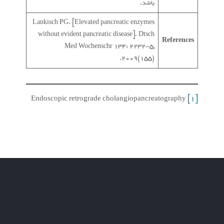
باشد.
Lankisch PG. [Elevated pancreatic enzymes
without evident pancreatic disease]. Dtsch
References
Med Wochenschr 134: 2232-5,
2009(155).
Endoscopic retrograde cholangiopancreatography
[1]