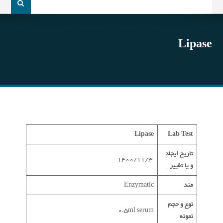
و
جو
برای:
Lipase
Lipase
Lab Test
تاریخ ایجاد
1400/11/3
و یا تغییر
متد
Enzymatic
نوع و حجم
0.5ml serum
نمونه