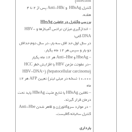
infection)
کنترل HBsAg و Anti-HBc پس از 2 تا 4
هفته.
بررسی وکنترل در حاملین HbsAg
– اندازگیری میزان ترانس آمینازها و HBV-
DNA کمی:
در سال اول حد اقل سه بار، در سال دوم حداقل
دو بار و سپس هر 12 ماه یکبار.
– HbeAg و Anti-Hbe هر 12 ماه یکبار
-در عفونت مزمن HBV با افزایش خطر HCC
(hepatocellular carcinoma) (HBV-DNA>
10.000 نسخه در میلی لیتر) تعیین AFP هر 12
ماه
– ناقلین HBsAg با نتایج مثبت HBeAg باید تحت
درمان قرار گیرند.
– در موارد سروکانورژن و ظاهر شدن Anti-Hbe
کنترل سالیانه کافیست.
بارداری