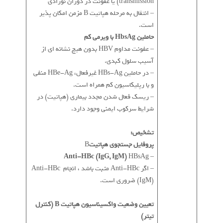
transmission) یا عفونت در دوران نوزادی
– انتقال به مرحله هپاتیت B مزمن امکان پذیر
است.
حاملین HbsAg با ویرمی کم
– عفونت مداوم HBV بدون هیچ نشانه ای از
آسیب سلول کبدی.
– در حاملین HBs-Ag غیرفعال، HBe-Ag منفی
و با رپلیکاسیون کم همراه است.
– ریسک فعال شدن مجدد بیماری (هپاتیت) در
شرایط سرکوب ایمنی وجود دارد.
تشخیص:
پروفایل جستجوی هپاتیت
B
Anti-HBc (IgG, IgM)
HBsAg
–
– اگر Anti-HBc مثبت باشد ، انجام Anti-HBc
(IgM) ضروری است.
تعیین وضعیت واکسیناسیون هپاتیت B (کنترل
تیتر)