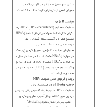
سنین مدرسه 5 – 10٪ و در افرادی که در
معرض نقص ایمنی قرار دارند 30 – 90٪ است.
هپاتیت B مزمن
– عفونت مداوم HBV (HBV-persistence)، به
عنوان مثال ادامه عفونت بیش از 6 ماه (HBsAg
مثبت) همراه با آسیب سلول کبدی از نظر
بیوشیمیایی و / یا بافت شناسی
-عوارض هپاتیت B مزمن: سیروز کبدی (ریسک
در موارد HBeAg مثبت 8-10 در صد در سال ،
در موارد HBeAg منفی 2-5.5 در صد در سال)
و کارسینوم هپاتوسلولار (HCC )، حدود 2-7 در
صد در سال است .
روند و فرمهای خاص عفونت HBV
حاملین HbsAg با ویرمی بسیار بالا .
– عفونت HBV مزمن با رپلیکاسیون بالای ویروس
، بدون هیچ نشانه ای از آسیب سلولهای کبدی
– اغلب پس از انتقال عمودی (Vertical