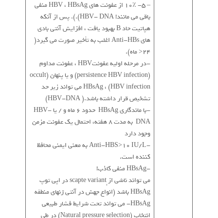
– 5- 10٪ از عفونت های HBV ، HBsAg منفی
باقی می مانند! HBV- DNA).). پس از آنکه
هپاتیت حاد B بهبود یافت ، افزایش آنتی بادی
های Anti-HBs اغلب به تأخیر صورت می گیرد(
24< ماه).
-در مرحله اولیه عفونتHBV ، عفونت مداوم
(persistence HBV infection) و یا پنهان (occult
HBV infection) ، HBsAg می تواند زیر حد
تشخیص قرار داشته باشد.( HBV-DNA)
-با ماندگاری HBsAg حدود 6 ماه و / یا HBV-
DNA به مدت 8 هفته، احتمال یک عفونت مزمن
وجود دارد
-Anti-HBS>10 IU/L به معنی ایمنی محافظ
کننده است.
-HBsAg منفی کاذب!
می تواند ناشی از ٍscapte variant در اپی توپ
HBsAg باشد (انواع جهش در آنتی ژنهای منطقه
HBsAg- می تواند تحت شرایط فشار طبیعی
انتخاب (Natural pressure selection) در طی