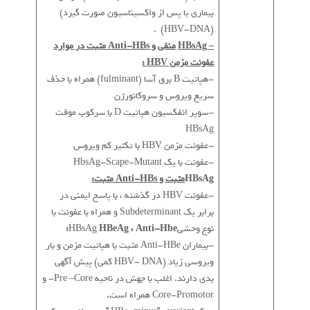
بیماری یا پس از واکسیناسیون صورت گیرد)
(HBV-DNA) .
–
HBsAg
منفی و Anti-HBs مثبت در موارد
عفونت مزمن HBV :
-هپاتیت B برق آسا (fulminant) همراه با حذف
سریع ویروس و سروکانورژن
-سوپر انفکسیون هپاتیت D با سرکوب موقت
HBsAg
-عفونت مزمن HBV با تکثیر کم ویروس
-عفونت با یک HbsAg-Scape-Mutant
HBsAg
مثبت و Anti-HBs مثبت:
-عفونت HBV در گذشته ، با پاسخ ایمنی در
برابر یک Subdeterminant و همراه با عفونت با
نوع وحشیHBsAg
HBeAg ، Anti-Hbe:
-بیماران Anti-HBe مثبت با هپاتیت مزمن و بار
ویروسی زیاد (HBV- DNA کمی) پیش آگهی
بدی دارند. اغلب با جهش در ناحیه Pre –Core- و
Core-Promotor همراه است.