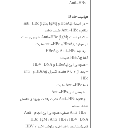
– Anti-HBs
هپاتیت حاد B
– در ابتداء HbsAg و anti-HBc (IgG, IgM)
چنانچه Anti-HBc مثبت باشد
– انجام تست Anti-HBc (IgM) ضروری است.
در موارد HbsAg و anti-HBc مثبت:
– بعلاوه HBeAg، Anti-HBe
فقط HBsAg مثبت:
– علاوه بر این HBeAg و HBV-DNA
– بعد از 2 تا 4 هفته، کنترل HBsAg و anti-
HBc
فقط Anti-HBc مثبت:
– علاوه بر این Anti-HBs
– چنانچه Anti-HBs مثبت باشد، بهبودی حاصل
شده است.
-Anti-HBs منفی: علاوه بر این انجام Anti-
HBc-IgM ، Anti-HBe ، HBV-DNA
کمی(تشخیص افتراقی: عفونت اخیر HBV /