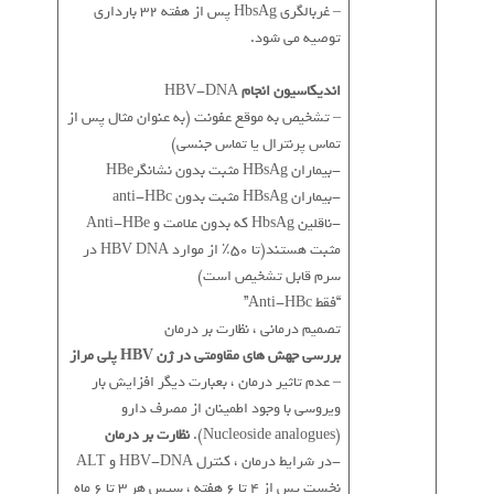
– غربالگری HbsAg پس از هفته 32 بارداری
توصیه می شود.
اندیکاسیون انجام
HBV-DNA
– تشخیص به موقع عفونت (به عنوان مثال پس از
تماس پرنترال یا تماس جنسی)
-بیماران HBsAg مثبت بدون نشانگرHBe
-بیماران HBsAg مثبت بدون anti-HBc
-ناقلین HbsAg که بدون علامت و Anti-HBe
مثبت هستند(تا 50٪ از موارد HBV DNA در
سرم قابل تشخیص است)
“فقط Anti-HBc”
تصمیم درمانی ، نظارت بر درمان
بررسی جهش های مقاومتی در ژن HBV پلی مراز
– عدم تاثیر درمان ، بعبارت دیگر افزایش بار
ویروسی با وجود اطمینان از مصرف دارو
(Nucleoside analogues).
نظارت بر درمان
-در شرایط درمان ، کنترل HBV-DNA و ALT
نخست پس از 4 تا 6 هفته ، سپس هر 3 تا 6 ماه