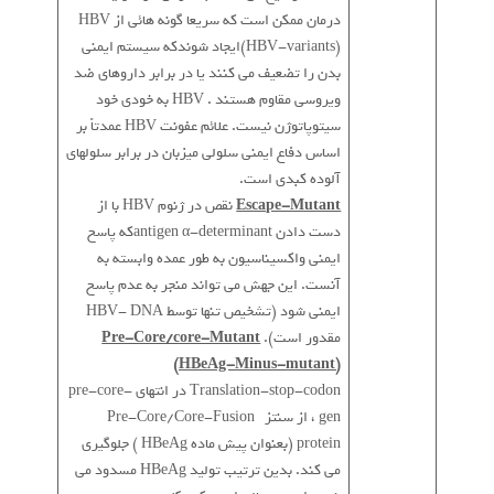
درمان ممکن است که سریعا گونه هائی از HBV
(HBV-variants)ایجاد شوندکه سیستم ایمنی
بدن را تضعیف می کنند یا در برابر داروهای ضد
ویروسی مقاوم هستند . HBV به خودی خود
سیتوپاتوژن نیست. علائم عفونت HBV عمدتاً بر
اساس دفاع ایمنی سلولی میزبان در برابر سلولهای
آلوده کبدی است.
Escape-Mutant
نقص در ژنوم HBV با از
دست دادن antigen α-determinantکه پاسخ
ایمنی واکسیناسیون به طور عمده وابسته به
آنست. این جهش می تواند منجر به عدم پاسخ
ایمنی شود (تشخیص تنها توسط HBV- DNA
مقدور است).
Pre-Core/core-Mutant
(HBeAg-Minus-mutant)
Translation-stop-codon در انتهای pre-core-
gen ، از سنتز Pre-Core/Core-Fusion
protein (بعنوان پیش ماده HBeAg ) جلوگیری
می کند. بدین ترتیب تولید HBeAg مسدود می