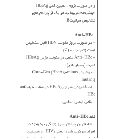
و در صورت لزوم ، تعیین کمی HbsAg
توضیحات مربوط به هر یک از پارامترهای
تشخیص هپاتیت
B
Anti-HBc
– در صورت بروز عفونت HBV قابل تشخیص
است (تقریباً 100٪)
– Anti-HBc منفی در عفونت مزمن HBsAg
مثبت (بسیار نادر):
– جهش در Core-Gen (HbeAg-minus
mutant)
– اضافه بودن میزان HBcAg در مقایسه باanti-
HBc
– نقص ایمنی انتخابی
فقط Anti-HBc
– شایعترین پارامتر سرولوژیکی ، به ویژه در
افراد سرکوب شده ایمنی (HIV ، و همچنین