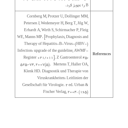
B را تجویز کرد.
Cornberg M, Protzer U, Dollinger MM,
Petersen J, Wedemeyer H, Berg T, Jilg W,
Erhardt A, Wirth S, Schirmacher P, Fleig
WE, Manns MP. [Prophylaxis, Diagnosis and
Therapy of Hepatitis-B-Virus-(HBV-)
Infection: upgrade of the guideline, AWMF-
References
Register 021/011]. Z Gastroenterol 45:
525-74, 2007(5). Mertens T, Haller OA,
Klenk HD. Diagnostik und Therapie von
Viruskrankheiten: Leitlinien der
Gesellschaft für Virologie. 2 ed. Urban &
Fischer Verlag, 2004. (165)