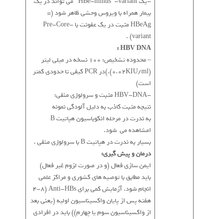
-یک HBe-minus” -variant ” می تواند در یک
بیمار همراه با ویروس وحشی ظاهر شود (=
HBeAg مثبت در یک عفونت با Pre-Core-
variant) .
HBV DNA :
– محدوده تشخیص: 100 نسخه در میلی لیتر
(0.02KIU/ml).)در PCR کیفی تا حدودی کمتر
است)
-HBV-DNA مثبت و سرولوژی منفی:
نتیجه مثبت کاذب به دلیل آلودگی نمونه
به ندرت در مرحله انکوباسیون هپاتیت B
امشاهده می شود.
بسیار به ندرت در هپاتیت B با سرولوژی منفی .
درمان و پیش گیری:
ایمن سازی فعال (و در صورت لزوم غیر فعال)
باید مطابق با توصیه های کشوری و مراکز علمی
انجام شود. آزمایش کمی برای Anti-HBs (4-8
هفته پس از پایان واکسیناسیون اولیه (یعنی بعد
از واکسیناسیون سوم یا چهارم)) باید در افرادی