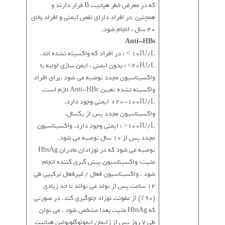
که در معرض خطر هپاتیت B قرار دارند و
همچنین در افراد دارای نقص ایمنی و افراد بالای
40 سال ، انجام شود.
Anti-HBs
10IU/L > : در افراد که واکسینه نشده اند.
20IU/L> : بدون ایمنی ، ایمن سازی اولیه یا
واکسیناسیون مجدد توصیه می شود .برای افراد
واکسینه نشده تعیین Anti-HBc لازم است.
20-100IU/L
:
ایمنی وجود دارد.
واکسیناسیون مجدد پس از یکسال.
100IU/L< : ایمنی وجود دارد. واکسیناسیون
مجدد پس از 10 سال توصیه می شود.
توصیه می شود که در نوزادان مادران HbsAg
مثبت، واکسیناسیون پیش گیری کننده انجام
شود . واکسیناسیون فعال / غیرفعال ترکیبی طی
12 ساعت پس از تولد می تواند تا حد زیادی
(90٪) از عفونت نوزاد جلوگیری کند. در صورتی
که HbsAg مثبت بعدا مشخص شود ، می توان
طی 7 روز پس از زایمان ایمونوگلوبولین هپاتیت