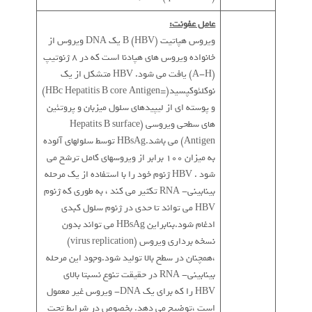
عامل عفونت:
ویروس هپاتیت B (HBV) یک DNA ویروس از
خانواده ویروس های هپادنا است که در 8 ژنوتیپ
(A-H) یافت می شود. HBV متشکل از یک
نوکلئوکپسید(=HBc Hepatitis B core Antigen)
و پوسته ای از لیپیدهای سلول میزبان و پروتئین
های سطحی ویروسی (Hepatits B surface
Antigen) می باشد.HBsAg توسط سلولهای آلوده
به میزان 100 برابر از ویروسهای کامل ترشح می
شود . HBV ژنوم خود را با استفاده از یک مرحله
بینابینی- RNA تکثیر می کند ، به طوری که ژنوم
HBV می تواند تا حدی در ژنوم سلول کبدی
ادغام شود.بنابراین HBsAg می تواند بدون
نسخه برداری ویروس (virus replication)
،همچنان در سطح بالا تولید شود.وجود این مرحله
بینابینی- RNA در حقیقت تنوع نسبتا بالای
HBV را که برای یک DNA- ویروس غیر معمول
است ،توضیح می دهد. بخصوص در شرایط تحت