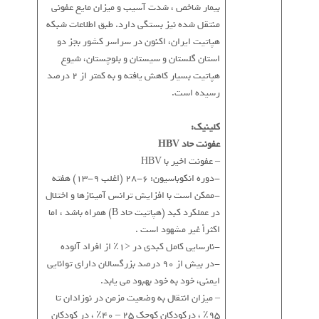
بیمار شاخص ، شدت آسیب و میزان مایع عفونی
منتقل شده نیز بستگی دارد. طبق اطلاعات شبکه
هپاتیت ایران، اکنون در سراسر کشور بجز دو
استان گلستان و سیستان و بلوچستان، شیوع
هپاتیت بسیار کاهش یافته و به کمتر از 2 درصد
رسیده است.
کلینیک:
عفونت حاد HBV
– عفونت اخیر با HBV
-دوره انکوباسیون: 6-28 (اغلب 9-13) هفته
-ممکن است با افزایش ترانس آمینازها و اختلال
در عملکرد کبد (هپاتیت حاد B) همراه باشد ، اما
اکثراً غیر مشهود است .
-نارسایی کامل کبدی در <1٪ از افراد آلوده
-در بیش از 90 درصد بزرگسالان دارای توانایی
ایمنی، خود به خود بهبود می یابد.
– میزان انتقال به وضعیت مزمن در نوزادان تا
95٪ ، درکودکان کوچک 25 – 40٪ ، در کودکان