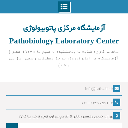
Ski
t
آزمایشگاه مرکزی پاتوبیولوژی
conten
Pathobiology Laboratory Center
ساعات کاری: شنبه تا پنجشنبه: 6 صبح تا 17:30 عصر (
آزمایشگاه در ایام نوروز، به جز تعطیلات رسمی، باز می
باشد)
info@path-lab.ir
021-22666561-3
تهران، خیابان ولیعصر، بالاتر از تقاطع چمران، کوچه قرنی، پلا ک 17
جست