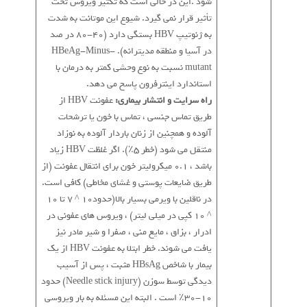
شود .این در حالی است که تکثیر ویروس تحت
تأثیر قرار نمی گیرد. شیوع این موتانت به شدت
به ژنوتیپ HBV بستگی دارد (40-80 در صد
در آسیا و منطقه مدیترانه). HBeAg-Minus-
mutant نسبت به نوع وحشی کمتر به درمان با
استاندارد اینترفرون پاسخ می دهد.
راه سرایت و انتشار بیماری:
عفونت HBV از
طریق تماس جنسی ، تماس با خون یا ترشحات
آلوده و همچنین از زنان باردار آلوده به نوزاد
منتقل می شود (خطر 5٪). اگر غلظت HBV زیاد
باشد ، 0.1 میکرولیتر خون برای انتقال عفونت (از
طریق ضایعات پوستی و غشای مخاطی) کافی است.
در ناقلین با ویرمی بسیار بالا(حدود10 ^ 7 تا 10
^ 10 کپی در میلی لیتر) ، ویروس های عفونی در
ادرار ، بزاق ، مایع منی ، صفرا و شیر مادر نیز
یافت می شوند. خطر ابتلا به عفونت HBV از یک
بیمار با شاخص HBsAg مثبت ، پس از آسیب
دیدگی توسط سوزن (Needle stick injury) حدود
10-30٪ است . البته این مسئله به بار ویروسی