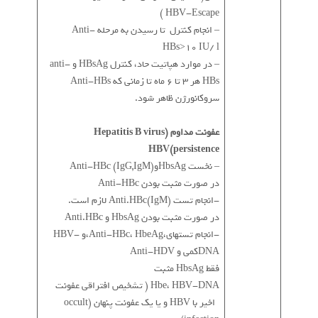
)
HBV-Escape
– انجام کنترل تا رسیدن به مرحله Anti-
HBs>10 IU/ l
– در موارد هپاتیت حاد، کنترل HBsAg و anti-
HBs هر 3 تا 6 ماه تا زمانی که Anti-HBs
سروکانورژن ظاهر شود.
عفونت مداوم (Hepatitis B virus
persistence)HBV
– نخست HbsAgوAnti-HBc (IgG,IgM)
در صورت مثبت بودن Anti-HBc
-انجام تست Anti.HBc(IgM) لازم است.
در صورت مثبت بودن HbsAg و Anti.HBc
-انجام تستهای،Anti-HBc، HbeAg،و HBV-
DNAکمی و Anti-HDV
فقط HbsAg مثبت
Hbe، HBV-DNA ( تشخیص افتراقی عفونت
اخیر با HBV و یا یک عفونت پنهان (occult