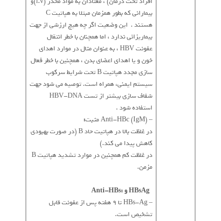
افراد تحت درمان) ، معتادان به مواد مخدر (i.v)و
بیمارانی که بطور همزمان مبتلا به هپاتیت C
هستند . این وضعیت اگر چه هیچ ارزشی از جهت
بیماریزائی ندارد ، اما همچنان با خطر انتقال
عفونت HBV ، به عنوان مثال در موارد اهدای
خون و یا اهدای اعضای بدن ، همچنین با خطر فعال
سازی مجدد هپاتیت B تحت شرایط سرکوب
سیستم ایمنی، همراه است. توصیه می شود جهت
شفاف سازی بیشتر از تست HBV-DNA
استفاده شود .
– Anti-HBc (IgM) مثبت
:
در غلظت بالا در هپاتیت حاد B (در صورت بهبودی
کاهش پیدا می کند.)
در غلظت کم همچنین در موارد تشدید هپاتیت B
مزمن.
HBsAg و :Anti-HBs
– HBs-Ag تا 9 هفته پس از عفونت قابل
تشخیص است.