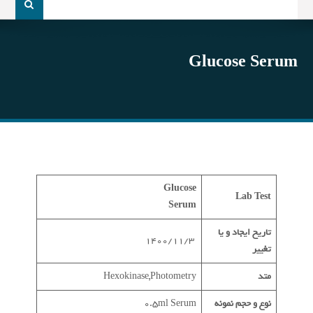
و
جو
برای:
Glucose Serum
Glucose
Lab Test
Serum
تاریخ ایجاد و یا
1400/11/3
تغییر
متد
Hexokinase,Photometry
نوع و حجم نمونه
0.5ml Serum