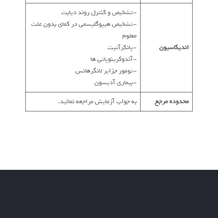
-تشخیص و کنترل روند دیابت
-تشخیص هیپوگلیسمی در کمای بدون علت
معلوم
اندیکاسیون
-پانکرآتیت
-آندوکرینوپاتی ها
-تومور جزایر لانگرهانس
-بیماری آدیسون
محدوده مرجع
به جواب آزمایش مراجعه نمائید.