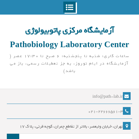
Ski
t
آزمایشگاه مرکزی پاتوبیولوژی
conten
Pathobiology Laboratory Center
ساعات کاری: شنبه تا پنجشنبه: 6 صبح تا 17:30 عصر (
آزمایشگاه در ایام نوروز، به جز تعطیلات رسمی، باز می
باشد)
info@path-lab.ir
021-22666561-3
تهران، خیابان ولیعصر، بالاتر از تقاطع چمران، کوچه قرنی، پلا ک 17
جست