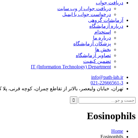
دریافت جواب
دریافت جواب از وب سایت
درخواست جواب با ایمیل
آزمایشات گروهی
درباره آزمایشگاه
استخدام
درباره ما
پزشکان آزمایشگاه
بخش ها
تصاویر آزمایشگاه
تضمین کیفیت
IT (Information Technology) Department
info@path-lab.ir
021-22666561-3
تهران، خیابان ولیعصر، بالاتر از تقاطع چمران، کوچه قرنی، پلا ک 
جست
و
جو
Eosinophils
برای:
Home
Eosinophils