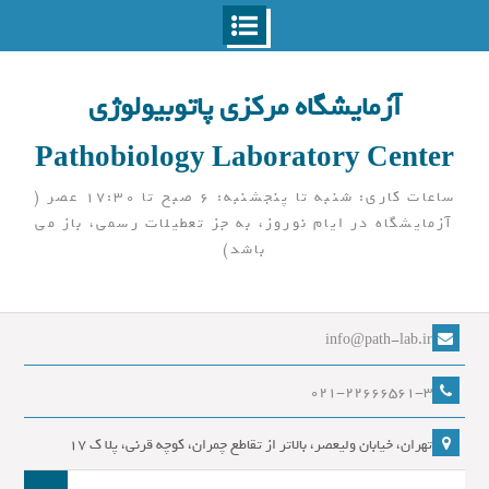
Ski
t
آزمایشگاه مرکزی پاتوبیولوژی
conten
Pathobiology Laboratory Center
ساعات کاری: شنبه تا پنجشنبه: 6 صبح تا 17:30 عصر (
آزمایشگاه در ایام نوروز، به جز تعطیلات رسمی، باز می
باشد)
info@path-lab.ir
021-22666561-3
تهران، خیابان ولیعصر، بالاتر از تقاطع چمران، کوچه قرنی، پلا ک 17
جست