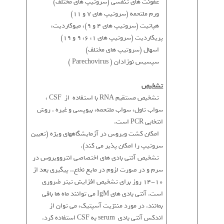
* عفونت های تنفسی (سروتیپ های مختلف)
* ورم ملتحمه (سروتیپ های 7 و 11)
* هپاتیت (سروتیپ های 4 و 9)، میوکاردیت،
پریکاردیت (سروتیپ های 1، 6، 9 و 19)
* اسهال (سروتیپ های مختلف)
* سپسیس نوزادان ( Parechovirus )
تشخیص
* تشخیص مستقیم RNA با استفاده از CSF ،
سواب تاول، سواب ملتحمه، بیوپسی و غیره . روش
انتخابی PCR است.
* امکان کشت ویروس در آزمایشگاههای ویژه (تعیین
سروتیپ را امکان پذیر می کند).
* تشخیص آنتی بادی های اختصاصی انتروویروس در
سرم و در صورت لزوم در مایع نخاع.. پیگیری بعد از
10-14 روز برای تشخیص افزایش تیتر ضروری
است. آنتی بادی های IgM می توانند ماه ها باقی
بمانند. در مورد مننژیت آسپتیک، می توان از
اندکس آنتی بادی serum به CSF استفاده کرد.