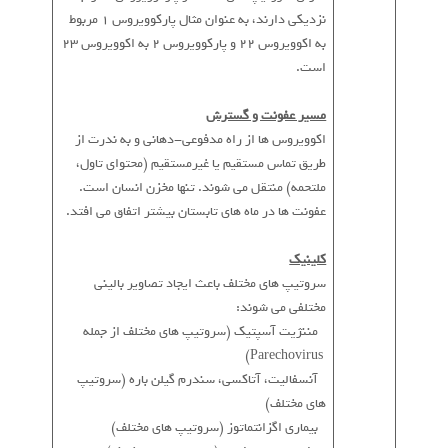
نزدیکی دارند، به عنوان مثال پارکوویروس 1 مربوط
به اکوویروس 22 و پارکوویروس 2 به اکوویروس 23
است.
مسیر عفونت و گسترش
اکوویروس ها از راه مدفوعی-دهانی و به ندرت از
طریق تماس مستقیم یا غیرمستقیم (محتوای تاول،
ملتحمه) منتقل می شوند. تنها مخزن انسان است.
عفونت ها در ماه های تابستان بیشتر اتفاق می افتد.
کلینیک
سروتیپ های مختلف باعث ایجاد تصاویر بالینی
مختلفی می شوند:
* مننژیت آسپتیک (سروتیپ های مختلف از جمله
Parechovirus)
* آنسفالیت، آتاکسی، سندرم گیلن باره (سروتیپ
های مختلف)
* بیماری اگزانتماتوز (سروتیپ های مختلف)