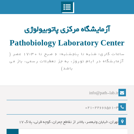
Ski
t
آزمایشگاه مرکزی پاتوبیولوژی
conten
Pathobiology Laboratory Center
ساعات کاری: شنبه تا پنجشنبه: 6 صبح تا 17:30 عصر (
آزمایشگاه در ایام نوروز، به جز تعطیلات رسمی، باز می
باشد)
info@path-lab.ir
021-22666561-3
تهران، خیابان ولیعصر، بالاتر از تقاطع چمران، کوچه قرنی، پلا ک 17
جست