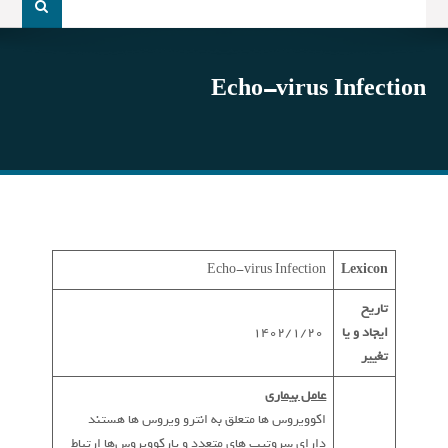
و
جو
برای:
Echo-virus Infection
Echo-virus Infection
Lexicon
تاریخ
ایجاد و یا
1402/1/20
تغییر
عامل بیماری
اکوویروس ها متعلق به انترو ویروس ها هستند
دارای سروتیپ های متعدد و پارکوویروس‌ها ارتباط