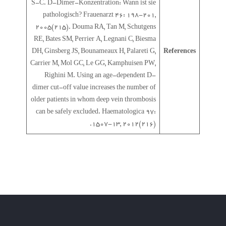
S-C. D-Dimer-Konzentration: Wann ist sie
pathologisch? Frauenarzt 46: 198-201,
2005(215). Douma RA, Tan M, Schutgens
RE, Bates SM, Perrier A, Legnani C, Biesma
DH, Ginsberg JS, Bounameaux H, Palareti G,
References
Carrier M, Mol GC, Le GG, Kamphuisen PW,
Righini M. Using an age-dependent D-
dimer cut-off value increases the number of
older patients in whom deep vein thrombosis
can be safely excluded. Haematologica 97:
1507-13, 2012(216).