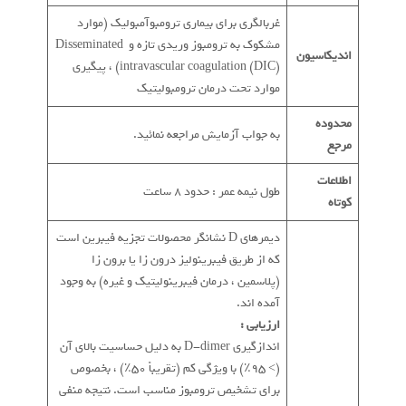
غربالگری برای بیماری ترومبوآمبولیک (موارد
مشکوک به ترومبوز وریدی تازه و Disseminated
اندیکاسیون
intravascular coagulation (DIC)) ، پیگیری
موارد تحت درمان ترومبولیتیک
محدوده
به جواب آزمایش مراجعه نمائید.
مرجع
اطلاعات
طول نیمه عمر : حدود 8 ساعت
کوتاه
دیمرهای D نشانگر محصولات تجزیه فیبرین است
که از طریق فیبرینولیز درون زا یا برون زا
(پلاسمین ، درمان فیبرینولیتیک و غیره) به وجود
آمده اند.
ارزیابی :
اندازگیری D-dimer به دلیل حساسیت بالای آن
(> 95٪) با ویژگی کم (تقریباً 50٪) ، بخصوص
برای تشخیص ترومبوز مناسب است. نتیجه منفی