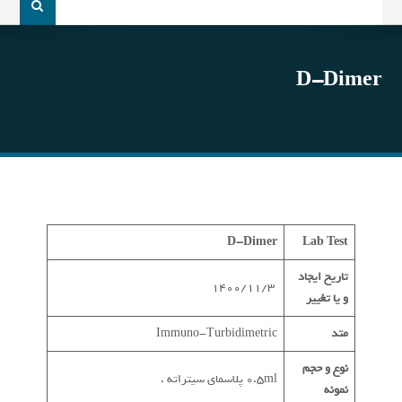
و
جو
برای:
D-Dimer
D-Dimer
Lab Test
تاریخ ایجاد
1400/11/3
و یا تغییر
متد
Immuno-Turbidimetric
نوع و حجم
0.5ml پلاسمای سیتراته .
نمونه