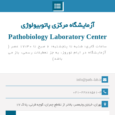
Ski
t
آزمایشگاه مرکزی پاتوبیولوژی
conten
Pathobiology Laboratory Center
ساعات کاری: شنبه تا پنجشنبه: 6 صبح تا 17:30 عصر (
آزمایشگاه در ایام نوروز، به جز تعطیلات رسمی، باز می
باشد)
info@path-lab.ir
021-22666561-3
تهران، خیابان ولیعصر، بالاتر از تقاطع چمران، کوچه قرنی، پلا ک 17
جست