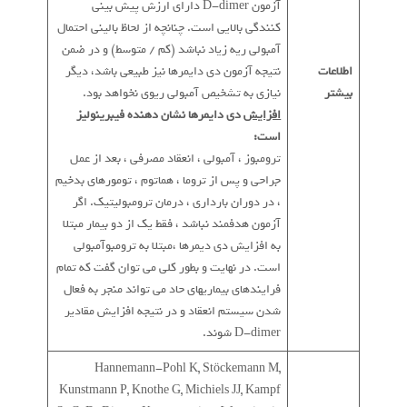
آزمون D-dimer دارای ارزش پیش بینی
کنندگی بالایی است. چنانچه از لحاظ بالینی احتمال
آمبولی ریه زیاد نباشد (کم / متوسط) و در ضمن
اطلاعات
نتیجه آزمون دی دایمرها نیز طبیعی باشد، دیگر
بیشتر
نیازی به تشخیص آمبولی ریوی نخواهد بود.
افزایش
دی دایمرها نشان دهنده فیبرینولیز
است:
ترومبوز ، آمبولی ، انعقاد مصرفی ، بعد از عمل
جراحی و پس از تروما ، هماتوم ، تومورهای بدخیم
، در دوران بارداری ، درمان ترومبولیتیک. اگر
آزمون هدفمند نباشد ، فقط یک از دو بیمار مبتلا
به افزایش دی دیمرها ،مبتلا به ترومبوآمبولی
است. در نهایت و بطور کلی می توان گفت که تمام
فرایندهای بیماریهای حاد می تواند منجر به فعال
شدن سیستم انعقاد و در نتیجه افزایش مقادیر
D-dimer شوند.
Hannemann-Pohl K, Stöckemann M,
Kunstmann P, Knothe G, Michiels JJ, Kampf