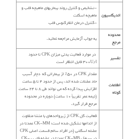
-تشخیص و کنترل روند بیماریهای ماهیچه قلب و
اندیکاسیون
ماهیچه اسکلت
-کنترل درمان انفارکتوس قلب
محدوده
به جواب آزمایش مراجعه نمائید.
مرجع
در موارد فعالیت بدنی میزان CPK تا حدود
تفسیر
300U/l قابل انتظار است
مقدار CPK در 50٪ از بیمارانی که دچار آسیب
حاد عضلات شده اند، پس از حدود 4 تا 5 ساعت
اطلاعات
افزایش پیدا کرده که می تواند طی 8 تا 24 ساعت
کوتاه
(نیمه عمر تقریباً 10 ساعت) دوباره در محدوده
مرجع قرار گیرد.
فعالیت کل CPK از زیرواحدهای با منشا متفاوت
از اندامها تشکیل شده است: CK-MM عمدتا در
عضله اسکلتی (در افراد سالم قسمت اصلی CPK
در سرم) ، CK-MB عمدتا در عضله قلب ، CK-