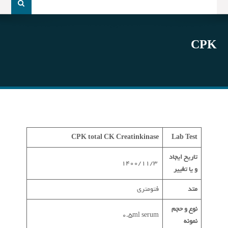
و
جو
برای:
CPK
CPK total
CK
Creatinkinase
Lab Test
تاریخ ایجاد
1400/11/3
و یا تغییر
متد
فتومتری
نوع و حجم
0.5ml serum
نمونه