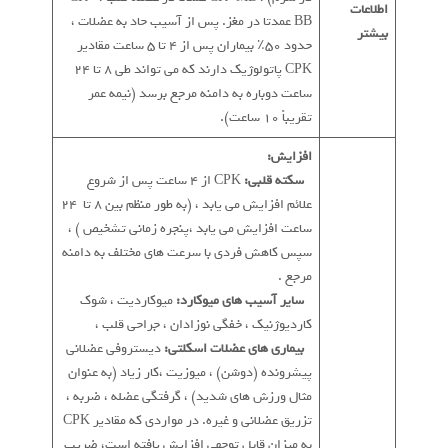
اطلاعات
BB عمدتا در مغز. پس از آسیب حاد به عضلات ،
بیشتر
حدود 50٪ بیماران پس از 4 تا 5 ساعت مقادیر
CPK پاتولوژیک دارند که می تواند طی 8 تا 24
ساعت دوباره به دامنه مرجع برسد (نیمه عمر
تقریباً 10 ساعت).
افزایش:
*
سکته قلبی:
CPK از 4 ساعت پس از شروع
علائم افزایش می یابد ، (به طور منظم بین 8 تا 24
ساعت افزایش می یابد ،پنجره زمانی تشخیص ) ،
سپس کاهش فردی با سرعت های مختلف به دامنه
مرجع .
*
سایر آسیب های میوکارد:
میوکاردیت ، شوک
کاردیوژنیک ، خفگی نوزادان ، جراحی قلب ،
*
بیماری های عضلات اسکلتی:
دیستروفی عضلانی
پیشرونده (دوشن) ، میوزیت ،کار زیاد (به عنوان
مثال ورزش های شدید) ، گرفتگی عضله ، ضربه ،
تزریق عضلانی و غیره. در مواردی که مقادیر CPK
به میزان قابل توجهی افزایش یافته است، ضریب