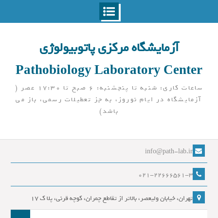
Ski
t
آزمایشگاه مرکزی پاتوبیولوژی
conten
Pathobiology Laboratory Center
ساعات کاری: شنبه تا پنجشنبه: 6 صبح تا 17:30 عصر (
آزمایشگاه در ایام نوروز، به جز تعطیلات رسمی، باز می
باشد)
info@path-lab.ir
021-22666561-3
تهران، خیابان ولیعصر، بالاتر از تقاطع چمران، کوچه قرنی، پلا ک 17
جست