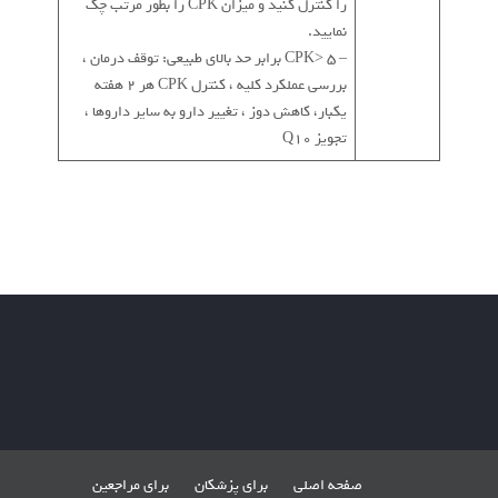
را کنترل کنید و میزان CPK را بطور مرتب چک
نمایید.
– CPK> 5 برابر حد بالاي طبيعي: توقف درمان ،
بررسي عملكرد كليه ، كنترل CPK هر 2 هفته
یکبار، كاهش دوز ، تغییر دارو به ساير داروها ،
تجويز Q10
صفحه اصلی
برای پزشکان
برای مراجعین