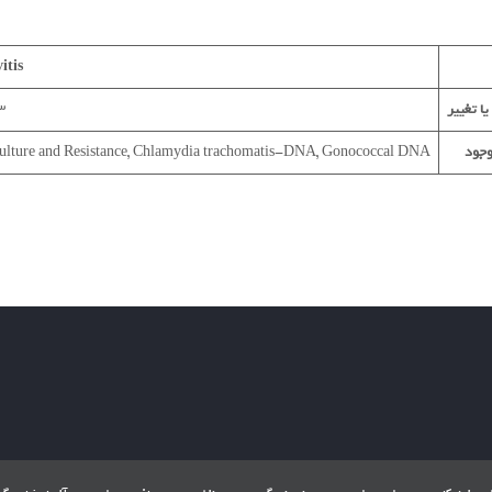
itis
یا تغییر
1400/11/3
وجود
ulture and Resistance, Chlamydia trachomatis-DNA, Gonococcal DNA