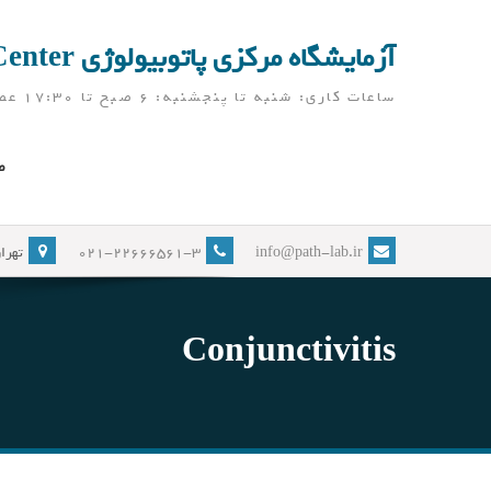
Ski
t
آزمایشگاه مرکزی پاتوبیولوژی Pathobiology Laboratory Center
conten
ساعات کاری: شنبه تا پنجشنبه: 6 صبح تا 17:30 عصر ( آزمایشگاه در ایام نوروز، به جز تعطیلات رسمی، باز می باشد)
ص
info@path-lab.ir
021-22666561-3
تهران
Conjunctivitis