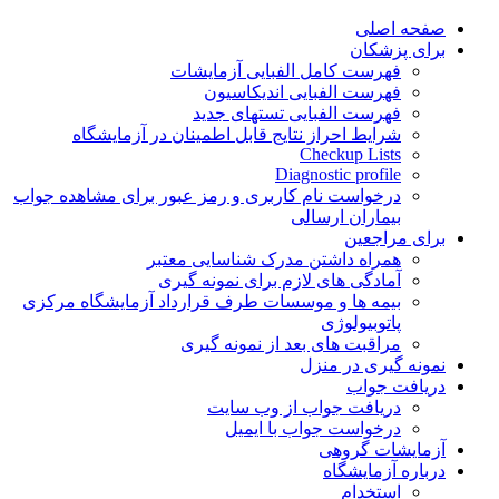
Skip
صفحه اصلی
to
برای پزشکان
content
فهرست کامل الفبایی آزمایشات
فهرست الفبایی اندیکاسیون
فهرست الفبایی تستهای جدید
شرایط احراز نتایج قابل اطمینان در آزمایشگاه
Checkup Lists
Diagnostic profile
درخواست نام کاربری و رمز عبور برای مشاهده جواب
بیماران ارسالی
برای مراجعین
همراه داشتن مدرک شناسایی معتبر
آمادگی های لازم برای نمونه گیری
بیمه ها و موسسات طرف قرارداد آزمایشگاه مرکزی
پاتوبیولوژی
مراقبت های بعد از نمونه گیری
نمونه گیری در منزل
دریافت جواب
دریافت جواب از وب سایت
درخواست جواب با ایمیل
آزمایشات گروهی
درباره آزمایشگاه
استخدام