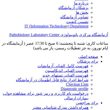
درباره ما
پزشکان آزمایشگاه
بخش ها
تصاویر آزمایشگاه
تضمین کیفیت
IT (Information Technology) Department
آزمایشگاه مرکزی پاتوبیولوژی Pathobiology Laboratory Center
ساعات کاری: شنبه تا پنجشنبه: 6 صبح تا 17:30 عصر ( آزمایشگاه در
ایام نوروز، به جز تعطیلات رسمی، باز می باشد)
صفحه اصلی
برای پزشکان
فهرست کامل الفبایی آزمایشات
فهرست الفبایی اندیکاسیون
فهرست الفبایی تستهای جدید
شرایط احراز نتایج قابل اطمینان در آزمایشگاه
Checkup Lists
Diagnostic profile
درخواست نام کاربری و رمز عبور برای مشاهده جواب
بیماران ارسالی
برای مراجعین
همراه داشتن مدرک شناسایی معتبر