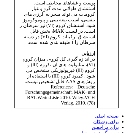
پوست و غشاهای مخاطی است.
استنشاق طولانی مدت گرد و غبار
کرومات می تواند منجر به آلرژی های
تنفسی، آسیب تیغه بینی و پنوموکونیوز
شود. استنشاق کروم (VI) نیز سرطان زا
است. در لیست MAK، بخش قابل
استنشاق ترکیبات کروم (VI) در دسته
سرطان زا 1 طبقه بندی شده است.
ارزیابی
در اندازه گیری کل کروم، میزان کروم
(VI)، متابولیت های آن ،کروم (III) و
کروم (III) فیزیولوژیکی مشخص می
شود.. کمبود کروم (III) با استفاده از
روش‌های AAS قابل تشخیص نیست.
References: Deutsche
Forschungsgemeinschaft. MAK- und
BAT-Werte-Liste 2010. Wiley-VCH
Verlag, 2010. (78)
صفحه اصلی
برای پزشکان
برای مراجعین
نمونه گیری در منزل