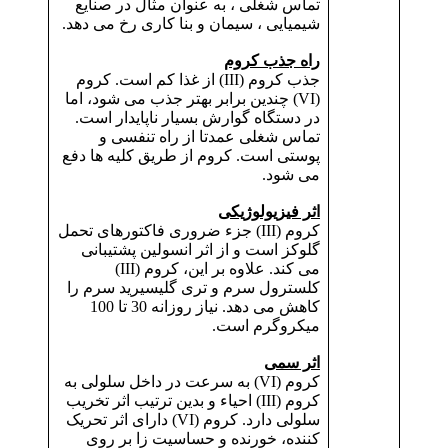
تماس شغلی ، به عنوان مثال در صنایع
شیمیایی ، سیمان و بنا کاری رخ می دهد.
راه جذب کروم
جذب کروم (III) از غذا کم است. کروم
(VI) چندین برابر بهتر جذب می شود، اما
در دستگاه گوارش بسیار ناپایدار است.
تماس شغلی عمدتا از راه تنفسی و
پوستی است. کروم از طریق کلیه ها دفع
می شود.
اثر فیزیولوژیکی
کروم (III) جزء ضروری فاکتورهای تحمل
گلوکز است و از اثر انسولین پشتیبانی
می کند. علاوه بر این، کروم (III)
کلسترول سرم و تری گلیسیرید سرم را
کاهش می دهد. نیاز روزانه 30 تا 100
میکروگرم است.
اثر سمی
کروم (VI) به سرعت در داخل سلولی به
کروم (III) احیاء و بدین ترتیب اثر تخریب
سلولی دارد. کروم (VI) دارای اثر تحریک
کننده، خورنده و حساسیت زا بر روی