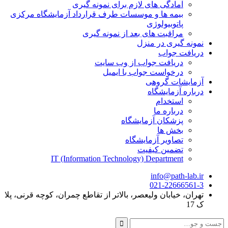
آمادگی های لازم برای نمونه گیری
بیمه ها و موسسات طرف قرارداد آزمایشگاه مرکزی
پاتوبیولوژی
مراقبت های بعد از نمونه گیری
نمونه گیری در منزل
دریافت جواب
دریافت جواب از وب سایت
درخواست جواب با ایمیل
آزمایشات گروهی
درباره آزمایشگاه
استخدام
درباره ما
پزشکان آزمایشگاه
بخش ها
تصاویر آزمایشگاه
تضمین کیفیت
IT (Information Technology) Department
info@path-lab.ir
021-22666561-3
تهران، خیابان ولیعصر، بالاتر از تقاطع چمران، کوچه قرنی، پلا
ک 17
جست