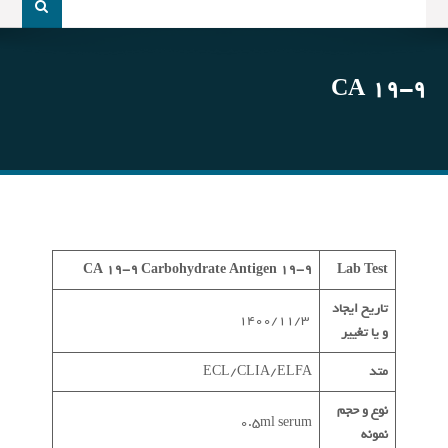
و
جو
برای:
CA 19-9
CA 19-9
Carbohydrate Antigen 19-9
Lab Test
تاریخ ایجاد
1400/11/3
و یا تغییر
متد
ECL/CLIA/ELFA
نوع و حجم
0.5ml serum
نمونه