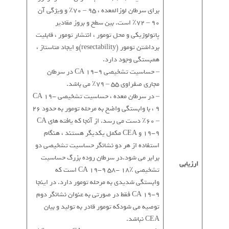
برای سرطان لوزالمعده ، 95 – 70٪ و ویژگی آن
90 – 72٪ است. بین سطح و بروز مقادیر
پاتولوژیکی و محل تومور ، انتشار تومور ، قابلیت
برداشتن تومور (resectability)و ایجاد متاستاز ،
همبستگی وجود دارد.
– حساسیت تشخیصی CA 19-9 در سرطان
مجاری صفراوی 55 – 79٪ می باشد.
– در سرطان معده ، حساسیت تشخیصی CA 19-
9 ، با وابستگی واضح به مرحله تومور به حدود 26
– 60٪ دست می رسد. از آنجا که یافته های CA
19-9 و CEA مکمل یکدیگر هستند ، هنگام
استفاده از هر دو نشانگر حساسیت تشخیصی دو
برابر می شود.در سرطان روده بزرگ حساسیت
ارزیابی
تشخیصی CA 19-9 58- 18٪ است که
وابستگی شدیدی به مرحله تومور دارد. در اینجا
CA 19-9 فقط در صورتی به عنوان نشانگر دوم
توصیه می شودکه تومور قادر به تولید و بیان
CEA نباشد.