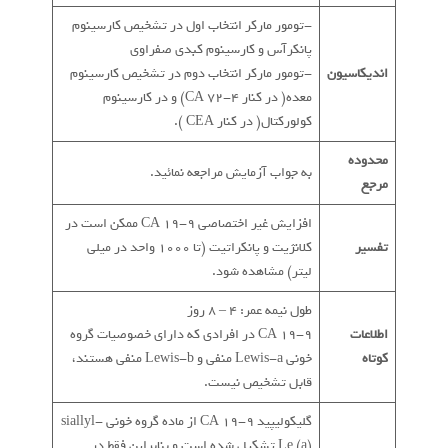
-تومور مارکر انتخاب اول در تشخیص کارسینوم
پانکرآس و کارسینوم کبدی صفراوی
اندیکاسیون
-تومور مارکر انتخاب دوم در تشخیص کارسینوم
معده( در کنار CA 72-4) و در کارسینوم
کولورکتال( در کنار CEA ).
محدوده
به جواب آزمایش مراجعه نمائید.
مرجع
افزایش غیر اختصاصی CA 19-9 ممکن است در
تفسیر
کلانژیت و پانکراتیت (تا 1000 واحد در میلی
لیتر) مشاهده شود.
طول نیمه عمر: 4 – 8 روز
اطلاعات
CA 19-9 در افرادی که دارای خصوصیات گروه
کوتاه
خونی Lewis-a منفی و Lewis-b منفی هستند،
قابل تشخیص نیست.
گلیکولیپید CA 19-9 از ماده گروه خونی siallyl-
Le (a) تشکیل شده است و بنابراین فقط در