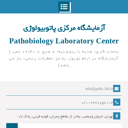
Ski
t
آزمایشگاه مرکزی پاتوبیولوژی
conten
Pathobiology Laboratory Center
ساعات کاری: شنبه تا پنجشنبه: 6 صبح تا 17:30 عصر (
آزمایشگاه در ایام نوروز، به جز تعطیلات رسمی، باز می
باشد)
info@path-lab.ir
021-22666561-3
تهران، خیابان ولیعصر، بالاتر از تقاطع چمران، کوچه قرنی، پلا ک 17
جست