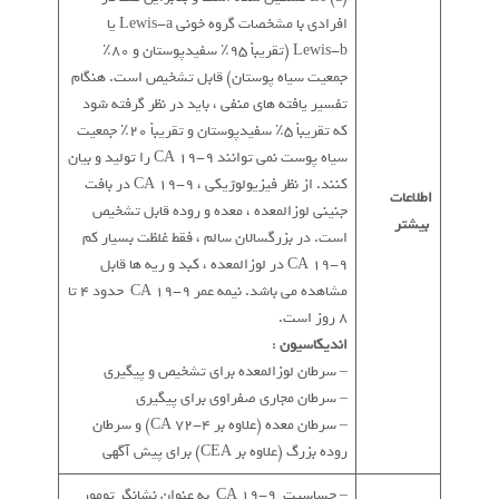
افرادی با مشخصات گروه خونی Lewis-a یا
Lewis-b (تقریباً 95٪ سفیدپوستان و 80٪
جمعیت سیاه پوستان) قابل تشخیص است. هنگام
تفسیر یافته های منفی ، باید در نظر گرفته شود
که تقریباً 5٪ سفیدپوستان و تقریباً 20٪ جمعیت
سیاه پوست نمی توانند CA 19-9 را تولید و بیان
کنند. از نظر فیزیولوژیکی ، CA 19-9 در بافت
اطلاعات
جنینی لوزالمعده ، معده و روده قابل تشخیص
بیشتر
است. در بزرگسالان سالم ، فقط غلظت بسیار کم
CA 19-9 در لوزالمعده ، کبد و ریه ها قابل
مشاهده می باشد. نیمه عمر CA 19-9 حدود 4 تا
8 روز است.
اندیکاسیون
:
– سرطان لوزالمعده برای تشخیص و پیگیری
– سرطان مجاری صفراوی برای پیگیری
– سرطان معده (علاوه بر CA 72-4) و سرطان
روده بزرگ (علاوه بر CEA) برای پیش آگهی
– حساسیت CA 19-9 به عنوان نشانگر تومور