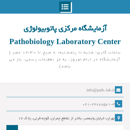
Ski
t
آزمایشگاه مرکزی پاتوبیولوژی
conten
Pathobiology Laboratory Center
ساعات کاری: شنبه تا پنجشنبه: 6 صبح تا 17:30 عصر (
آزمایشگاه در ایام نوروز، به جز تعطیلات رسمی، باز می
باشد)
info@path-lab.ir
021-22666561-3
تهران، خیابان ولیعصر، بالاتر از تقاطع چمران، کوچه قرنی، پلا ک 17
جست