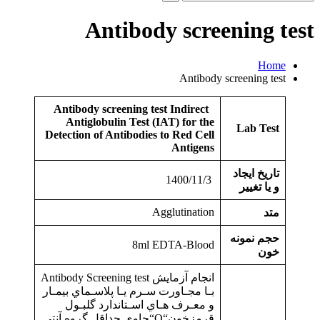
و
جو
Antibody screening test
برای:
Home
Antibody screening test
Antibody screening test
Indirect
Antiglobulin Test (IAT) for the
Lab Test
Detection of Antibodies to Red Cell
Antigens
تاریخ ایجاد
1400/11/3
و یا تغییر
Agglutination
متد
حجم نمونه
8ml EDTA-Blood
خون
انجام آزمايش Antibody Screening test
بـا مجـاورت سـرم يـا پلاسـماي بيمـار
و معـرف هـاي اسـتاندارد گلبـول
قرمزخون“O“حاوي حداقل گروه آنتي