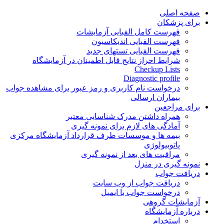
Skip
صفحه اصلی
to
برای پزشکان
content
فهرست کامل الفبایی آزمایشات
فهرست الفبایی اندیکاسیون
فهرست الفبایی تستهای جدید
شرایط احراز نتایج قابل اطمینان در آزمایشگاه
Checkup Lists
Diagnostic profile
درخواست نام کاربری و رمز عبور برای مشاهده جواب
بیماران ارسالی
برای مراجعین
همراه داشتن مدرک شناسایی معتبر
آمادگی های لازم برای نمونه گیری
بیمه ها و موسسات طرف قرارداد آزمایشگاه مرکزی
پاتوبیولوژی
مراقبت های بعد از نمونه گیری
نمونه گیری در منزل
دریافت جواب
دریافت جواب از وب سایت
درخواست جواب با ایمیل
آزمایشات گروهی
درباره آزمایشگاه
استخدام