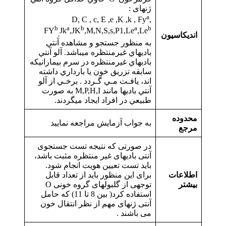
ژنهای :
a
D, C , c, E ,e ,K ,k , Fy
,
b
a
b
a
b
FY
Jk
,JK
,M,N,S,s,P1,Le
,Le
,
اندیکاسیون
به منظور جستجو و مشاهده آنتي
باديهاي غيرمنتظره ميباشد. آلو آنتي
باديهاي غيرمنتظره در سرم بيمارانيكه
سابقه تزريق خون يا بارداري داشته
اند، يافـت مـي گـردد . برخـي از آلو
آنتي باديها مانند M,P,H,I به صورت
طبيعي در افراد ايجاد ميگردند.
محدوده
به جواب آزمایش مراجعه نمایید
مرجع
در صورتی که نتیجه تست جستجوی
آنتی بادیهای غیر منتظره مثبت باشد،
باید تست تعیین هویت انجام شود.
اطلاعات
برای این منظور باید از تعداد قابل
بیشتر
توجهی از گلبولهای گروه خونی O
استفاده کرد( بین 8 تا 11) که حامل
آنتی ژنهای مهم از نظر انتقال خون
می باشند .