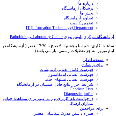
درباره ما
پزشکان آزمایشگاه
بخش ها
تصاویر آزمایشگاه
تضمین کیفیت
IT (Information Technology) Department
آزمایشگاه مرکزی پاتوبیولوژی Pathobiology Laboratory Center
ساعات کاری: شنبه تا پنجشنبه: 6 صبح تا 17:30 عصر ( آزمایشگاه در
ایام نوروز، به جز تعطیلات رسمی، باز می باشد)
صفحه اصلی
برای پزشکان
فهرست کامل الفبایی آزمایشات
فهرست الفبایی اندیکاسیون
فهرست الفبایی تستهای جدید
شرایط احراز نتایج قابل اطمینان در آزمایشگاه
Checkup Lists
Diagnostic profile
درخواست نام کاربری و رمز عبور برای مشاهده جواب
بیماران ارسالی
برای مراجعین
همراه داشتن مدرک شناسایی معتبر