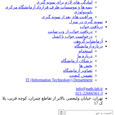
آمادگی های لازم برای نمونه گیری
بیمه ها و موسسات طرف قرارداد آزمایشگاه مرکزی
پاتوبیولوژی
مراقبت های بعد از نمونه گیری
نمونه گیری در منزل
دریافت جواب
دریافت جواب از وب سایت
درخواست جواب با ایمیل
آزمایشات گروهی
درباره آزمایشگاه
استخدام
درباره ما
پزشکان آزمایشگاه
بخش ها
تصاویر آزمایشگاه
تضمین کیفیت
IT (Information Technology) Department
info@path-lab.ir
021-22666561-3
تهران، خیابان ولیعصر، بالاتر از تقاطع چمران، کوچه قرنی، پلا
ک 17
جست