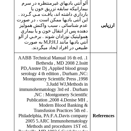
آلو آنتي باديهاي غيرمنتظره در سرم
بيمارانيكه سابقه تزريق خون يا
بارداري داشته اند، يافـت مـي گـردد .
این آنتی بادیها ممکن است ، در صورت
ارزیابی
عدم شناسائی ، سبب واکنش همولیز
دهنده پس از انتقال خون و یا بیماری
همولیتیک نوزادان شوند . برخـي از آلو
آنتي باديها مانند M,P,H,I به صورت
طبيعي در افراد ايجاد ميگردند.
1. AABB Technical Manual 16 th ed.
Bethesda , MD 2008 2.Issitt
PD,Anstee Dj ,Applied blood group
serology 4 th edition , Durham ,NC:
Montgomery Scientific Press ,1998
3.Judd WJ,Methods in
immunohematology 3rd ed . Durham
,NC : Montgomery Scientific
Publication ,2008 4.Denise MH ,
Modern Blood Banking &
Transfusion Practices 5th ed .
Philadelphia, PA:F.A.Davis company
References
2005 5.ARC Immunohematology
Methods and procedures 1ST ed.