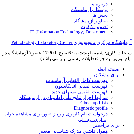
درباره ما
پزشکان آزمایشگاه
بخش ها
تصاویر آزمایشگاه
تضمین کیفیت
IT (Information Technology) Department
آزمایشگاه مرکزی پاتوبیولوژی Pathobiology Laboratory Center
ساعات کاری: شنبه تا پنجشنبه: 6 صبح تا 17:30 عصر ( آزمایشگاه در
ایام نوروز، به جز تعطیلات رسمی، باز می باشد)
صفحه اصلی
برای پزشکان
فهرست کامل الفبایی آزمایشات
فهرست الفبایی اندیکاسیون
فهرست الفبایی تستهای جدید
شرایط احراز نتایج قابل اطمینان در آزمایشگاه
Checkup Lists
Diagnostic profile
درخواست نام کاربری و رمز عبور برای مشاهده جواب
بیماران ارسالی
برای مراجعین
همراه داشتن مدرک شناسایی معتبر