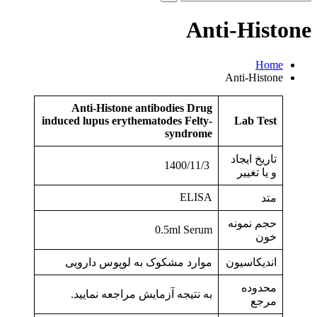
و
جو
Anti-Histone
برای:
Home
Anti-Histone
Anti-Histone antibodies
Drug
induced lupus erythematodes
Felty-
Lab Test
syndrome
تاریخ ایجاد
1400/11/3
و یا تغییر
ELISA
متد
حجم نمونه
0.5ml Serum
خون
اندیکاسیون
موارد مشکوک به لوپوس دارویی
محدوده
به نتیجه آزمایش مراجعه نمایید.
مرجع