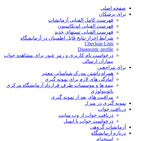
Skip
صفحه اصلی
to
برای پزشکان
content
فهرست کامل الفبایی آزمایشات
فهرست الفبایی اندیکاسیون
فهرست الفبایی تستهای جدید
شرایط احراز نتایج قابل اطمینان در آزمایشگاه
Checkup Lists
Diagnostic profile
درخواست نام کاربری و رمز عبور برای مشاهده جواب
بیماران ارسالی
برای مراجعین
همراه داشتن مدرک شناسایی معتبر
آمادگی های لازم برای نمونه گیری
بیمه ها و موسسات طرف قرارداد آزمایشگاه مرکزی
پاتوبیولوژی
مراقبت های بعد از نمونه گیری
نمونه گیری در منزل
دریافت جواب
دریافت جواب از وب سایت
درخواست جواب با ایمیل
آزمایشات گروهی
درباره آزمایشگاه
استخدام