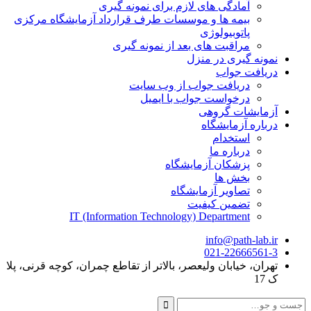
آمادگی های لازم برای نمونه گیری
بیمه ها و موسسات طرف قرارداد آزمایشگاه مرکزی
پاتوبیولوژی
مراقبت های بعد از نمونه گیری
نمونه گیری در منزل
دریافت جواب
دریافت جواب از وب سایت
درخواست جواب با ایمیل
آزمایشات گروهی
درباره آزمایشگاه
استخدام
درباره ما
پزشکان آزمایشگاه
بخش ها
تصاویر آزمایشگاه
تضمین کیفیت
IT (Information Technology) Department
info@path-lab.ir
021-22666561-3
تهران، خیابان ولیعصر، بالاتر از تقاطع چمران، کوچه قرنی، پلا
ک 17
جست