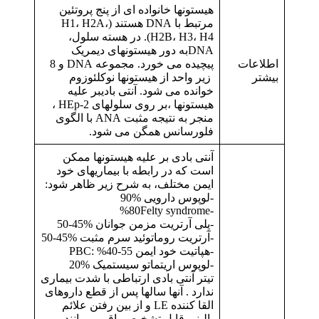
هیستونها خانواده ای از پنج پروتئین
مرتبط با DNA هستند (H1، H2A،
H2B، H3، H4). در هسته سلول،
DNAبه دور هیستونهای دیمریک
اطلاعات
پیچیده می خورد. مجموعه DNA و 8
بیشتر
زیر واحد از هیستونها نوکلئوزوم
خوانده می شود. آنتی بادیبر علیه
هیستونها ،بر روی سلولهای HEp-2 ،
منجر به نتیجه مثبت ANA با الگوی
فلورسانس همگن می شود.
آنتی بادی بر علیه هیستونها ممکن
است که در رابطه با بیماریهای خود
ایمن مختلف، به شرح زیر ظاهر شود:
-لوپوس دارویی %90
-%80Felty syndrome
-پلی آرتریت مزمن جوانان %45-50
-آرتریت روماتوئید سرم مثبت %45-50
-هپاتیت خود ایمن PBC: %40-55
-لوپوس اریتماتو سیستمیک %20
تیتر آنتی بادی ارتباطی با شدت بیماری
ندارد . آنها سالها پس از قطع داروهای
القا کننده LE و از بین رفتن علائم
بالینی قابل تشخیص باقی میمانند.