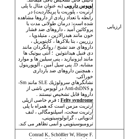
لوپوس دارویی
(به عنوان مثال با پلی
آرتریت ، پلوریت یا پریکاردیت) در
رابطه با تعداد زیادی از داروها مشاهده
شده است: درمان طولانی مدت با
ارزیابی
پروکائین آمید ، داروهای ضد فشار
خون مانند هیدرالازین ، متیلدوپا ،
رزرپین ، بتا بلاکرها ، کاپتوپریل ،
داروهای ضد تشنج / روانگردان مانند
دی فنیل هیدانتوئین ؛ آنتی بیوتیک ها
مانند ایزونیازید ، پنی سیلین ها و موارد
مشابه. D. پنی سیل آمین ، آلوپورینول
، همچنین داروهای ضد بارداری
خوراکی.
نشانگرهاي سرولوژيك SLE مانند Sm-
و Anti-dsDNS در لوپوس ناشی از
داروها قابل تشخيص نيستند .
Felty syndrome
:
فرم خاصی ازپلی
آرتریت مزمن است که همراه با پلی
آرتریت سخت، اسپلنومگالی ، لنف
آدنوپاتی ، گرانولوسیتوپنی،
ترومبوسیتوپنی و آنمی تظاهر می کند.
Conrad K, Schößler W, Hiepe F.