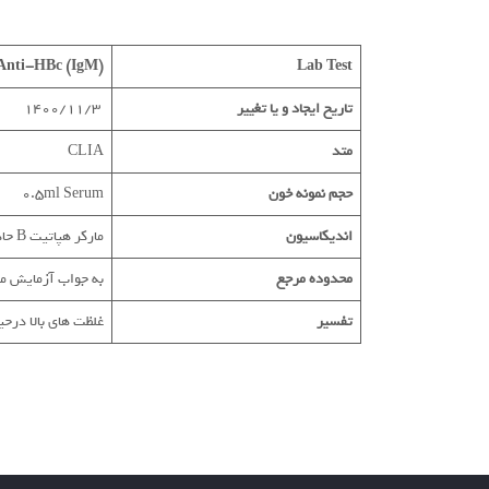
Anti-HBc (IgM)
Lab Test
تاریخ ایجاد و یا تغییر
1400/11/3
متد
CLIA
حجم نمونه خون
0.5ml Serum
اندیکاسیون
مارکر هپاتیت B حاد
محدوده مرجع
به جواب آزمایش مرا
تفسیر
غلظت های بالا درحین هپاتیت حادB . غلظت کمترد