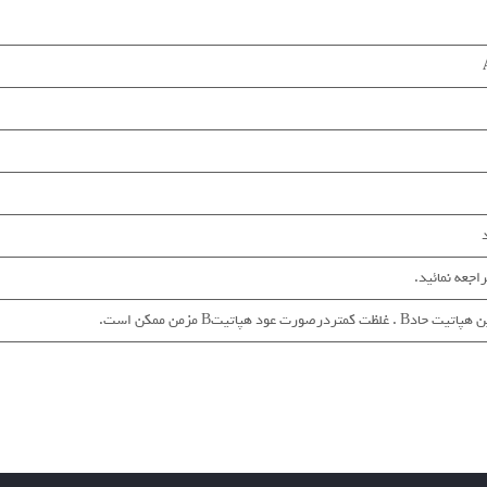
جعه نمائید.
رصورت عود هپاتیتB مزمن ممکن است.