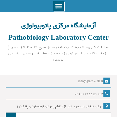
Ski
t
آزمایشگاه مرکزی پاتوبیولوژی
conten
Pathobiology Laboratory Center
ساعات کاری: شنبه تا پنجشنبه: 6 صبح تا 17:30 عصر (
آزمایشگاه در ایام نوروز، به جز تعطیلات رسمی، باز می
باشد)
info@path-lab.ir
021-22666561-3
تهران، خیابان ولیعصر، بالاتر از تقاطع چمران، کوچه قرنی، پلا ک 17
جست