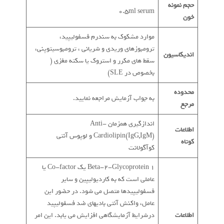
حجم نمونه
0.5ml serum
خون
موارد مشکوک به سندرم فسفولیپید،
ترومبوزهای وریدی و شریانی ، ترومبوسیتوپنی،
اندیکاسیون
سقط های مکرر و استروک یا سکته مغزی (
بخصوص در SLE)
محدوده
به جواب آزمایش مراجعه نمایید.
مرجع
اندازگیری همزمان Anti-
اطلاعات
Cardiolipin(IgG,IgM) و لوپوس آنتی
کوتاه
کوآگولانت
Beta-2-Glycoprotein 1 یک Co-factor یا
عاملی است که به کاردیولیپین و سایر
فسفولیپیدها متصل می شود. در حضور این
عامل، واکنش آنتی بادیهای ضد فسفولیپید
اطلاعات
درشرایط آزمایشگاهی افزایش می یابد. این امر